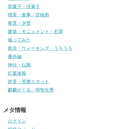
和菓子・洋菓子
喫茶・食事・甘味処
夜景・夕景
建築・モニュメント・石票
撮ってみた
散歩・ウォーキング・うろうろ
番外編
神社・仏閣
紅葉速報
絶景・景勝スポット
麒麟がくる・明智光秀
メタ情報
ログイン