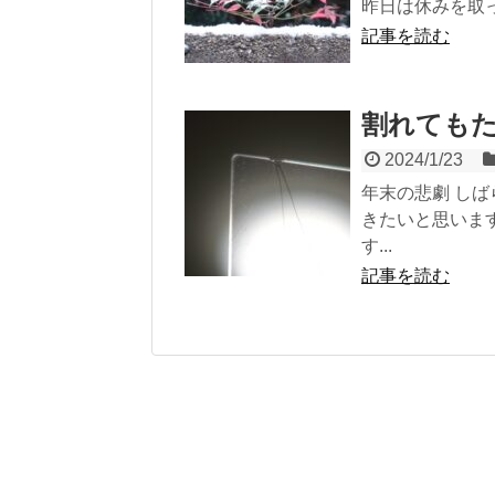
昨日は休みを取っ
記事を読む
割れても
2024/1/23
年末の悲劇 し
きたいと思いま
す...
記事を読む