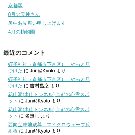
京都駅
8月の天神さん
暑中お見舞い申し上げます
4月の植物園
最近のコメント
蛭子神社（京都市下京区） やっと見
つけた
に
Jun@Kyoto
より
蛭子神社（京都市下京区） やっと見
つけた
に
吉村昌之
より
花山洞(東山トンネル) 京都の心霊スポ
ット
に
Jun@Kyoto
より
花山洞(東山トンネル) 京都の心霊スポ
ット
に
名無し
より
西向宝庫地蔵尊 マイクロウェーブ反
射板
に
Jun@Kyoto
より