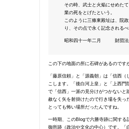
その時、武士と火焔にせめたて
業の死をとげたという。
このように三條東殿址は、院政
り、その点で永く記念されるべ
昭和四十一年二月 財団法
この下の地面の所に石碑があるのです
「藤原信頼」と「源義朝」は「信西（
こします。「後白河上皇」と「上西門
で「信西」一派の見分けがつかないと
赦なく矢を射掛けたので行き場を失っ
とっても怖い場所だったんですね。
一時期、このBlogで六勝寺跡に関す
御所跡（政治や文化の中心）です。「