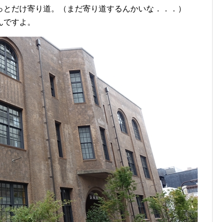
っとだけ寄り道。（まだ寄り道するんかいな．．．）
んですよ。