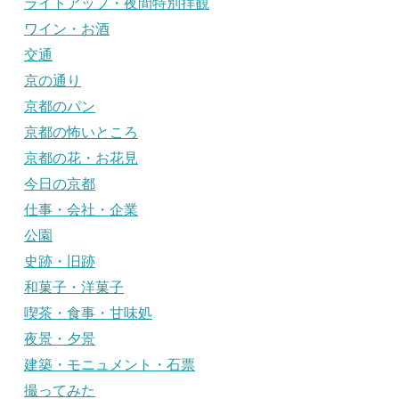
ライトアップ・夜間特別拝観
ワイン・お酒
交通
京の通り
京都のパン
京都の怖いところ
京都の花・お花見
今日の京都
仕事・会社・企業
公園
史跡・旧跡
和菓子・洋菓子
喫茶・食事・甘味処
夜景・夕景
建築・モニュメント・石票
撮ってみた