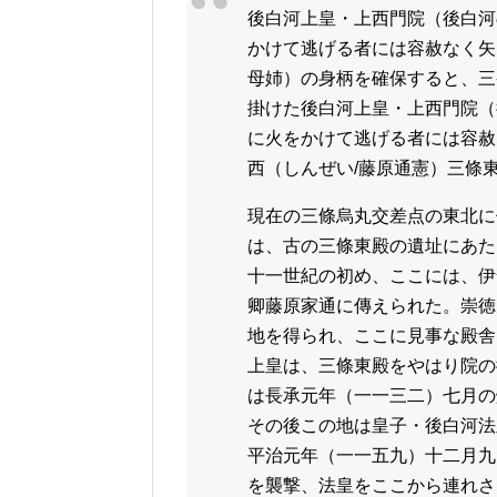
後白河上皇・上西門院（後白河
かけて逃げる者には容赦なく矢
母姉）の身柄を確保すると、三
掛けた後白河上皇・上西門院（
に火をかけて逃げる者には容赦
西（しんぜい/藤原通憲）三條
現在の三條烏丸交差点の東北に
は、古の三條東殿の遺址にあた
十一世紀の初め、ここには、伊
卿藤原家通に傳えられた。崇徳
地を得られ、ここに見事な殿舎
上皇は、三條東殿をやはり院の
は長承元年（一一三二）七月の
その後この地は皇子・後白河法
平治元年（一一五九）十二月九
を襲撃、法皇をここから連れさ