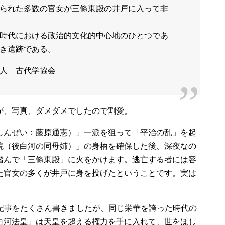
られた多数の官女が三條東殿の井戸に入って非
時代における政治的文化的中心地のひとつであ
き遺跡である。
人 古代学協会
が、写真、ダメダメでしたので割愛。
しんぜい：藤原通憲）」一派を狙って「平治の乱」を起
院（後白河の同母姉）」の身柄を確保した後、深夜なの
踏んで「三條東殿」に火をかけます。逃亡する者には容
た官女の多くが井戸に身を投げたということです。実は
る記事をたくさん書きましたが、同じ栄華を誇った時代の
白河法皇」は天皇を超える権力を手に入れて、世をほし