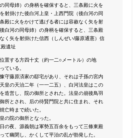
の同母姉）の身柄を確保すると、三条殿に火を
を射掛けた後白河上皇・上西門院（後白河の同
条殿に火をかけて逃げる者には容赦なく矢を射
後白河の同母姉）の身柄を確保すると、三条殿
なく矢を射掛けた信西（しんぜい/藤原通憲）信
東殿遺址
位置する方四十丈（約一二○メートル）の地
っている。
豫守藤原済家の邸宅があり、それは子孫の宮内
天皇の天治二年（一一二五）、白河法皇はこの
を造営し、院の御所とされた。法皇の崩後鳥羽
御所とされ、后の待賢門院と共に住まれ、それ
焼亡時まで続いた。
皇の院の御所となった。
日の夜、源義朝は軍勢五百余をもって三條東殿
って幽閉し、かくして平治の乱が勃発した。