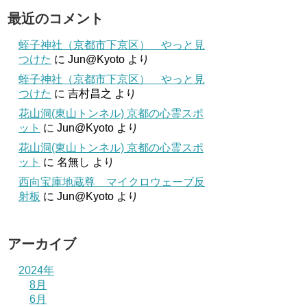
最近のコメント
蛭子神社（京都市下京区） やっと見
つけた
に
Jun@Kyoto
より
蛭子神社（京都市下京区） やっと見
つけた
に
吉村昌之
より
花山洞(東山トンネル) 京都の心霊スポ
ット
に
Jun@Kyoto
より
花山洞(東山トンネル) 京都の心霊スポ
ット
に
名無し
より
西向宝庫地蔵尊 マイクロウェーブ反
射板
に
Jun@Kyoto
より
アーカイブ
2024年
8月
6月