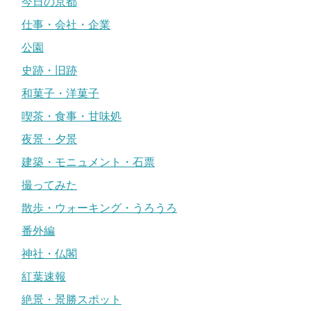
今日の京都
仕事・会社・企業
公園
史跡・旧跡
和菓子・洋菓子
喫茶・食事・甘味処
夜景・夕景
建築・モニュメント・石票
撮ってみた
散歩・ウォーキング・うろうろ
番外編
神社・仏閣
紅葉速報
絶景・景勝スポット