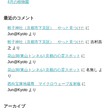
4月の植物園
最近のコメント
蛭子神社（京都市下京区） やっと見つけた
に
Jun@Kyoto
より
蛭子神社（京都市下京区） やっと見つけた
に
吉村昌
之
より
花山洞(東山トンネル) 京都の心霊スポット
に
Jun@Kyoto
より
花山洞(東山トンネル) 京都の心霊スポット
に
名無し
よ
り
西向宝庫地蔵尊 マイクロウェーブ反射板
に
Jun@Kyoto
より
アーカイブ