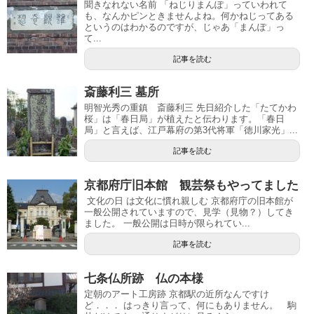
聞きなれない名前 「ねじりまんぽ」っていわれて
も、なんかピンときませんよね。何かねじってある
というのはわかるのですが、じゃあ「まんぽ」っ
て...
記事を読む
斎藤利三 墓所
明智光秀の重鎮 斎藤利三 先日紹介した「たてかわ
桜」は「春日局」が植えたと伝わります。「春日
局」と言えば、江戸幕府の第3代将軍「徳川家光」...
記事を読む
京都府庁旧本館 観芸祭もやってました
文化の日 は文化に慣れ親しむ 京都府庁の旧本館が
一般公開されていますので、見学（見物？）してき
ました。 一般公開は日時が限られてい...
記事を読む
七条仏所跡 仏の本様
定朝のアート工房跡 京都駅の近所なんですけ
ど．．． はっきり言って、何にもありません。 駒