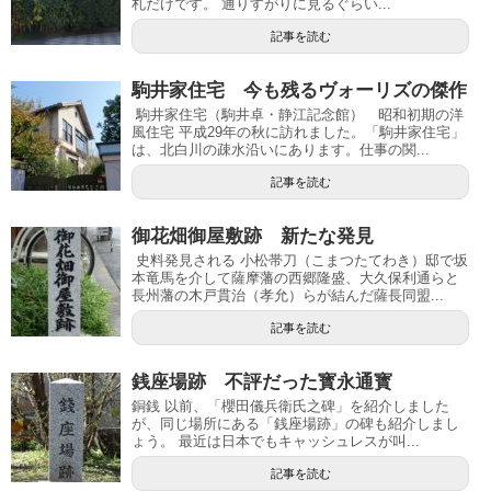
札だけです。 通りすがりに見るぐらい...
記事を読む
駒井家住宅 今も残るヴォーリズの傑作
駒井家住宅（駒井卓・静江記念館） 昭和初期の洋
風住宅 平成29年の秋に訪れました。「駒井家住宅」
は、北白川の疎水沿いにあります。仕事の関...
記事を読む
御花畑御屋敷跡 新たな発見
史料発見される 小松帯刀（こまつたてわき）邸で坂
本竜馬を介して薩摩藩の西郷隆盛、大久保利通らと
長州藩の木戸貫治（孝允）らが結んだ薩長同盟...
記事を読む
銭座場跡 不評だった寳永通寳
銅銭 以前、「櫻田儀兵衛氏之碑」を紹介しました
が、同じ場所にある「銭座場跡」の碑も紹介しまし
ょう。 最近は日本でもキャッシュレスが叫...
記事を読む