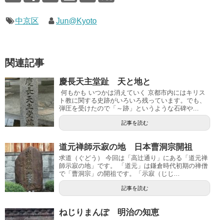
中京区
Jun@Kyoto
関連記事
慶長天主堂趾 天と地と
何もかも いつかは消えていく 京都市内にはキリス
ト教に関する史跡がいろいろ残っています。でも、
弾圧を受けたので「～跡」というような石碑や...
記事を読む
道元禅師示寂の地 日本曹洞宗開祖
求道（ぐどう） 今回は「高辻通り」にある「道元禅
師示寂の地」です。 「道元」は鎌倉時代初期の禅僧
で「曹洞宗」の開祖です。「示寂（じじ...
記事を読む
ねじりまんぽ 明治の知恵