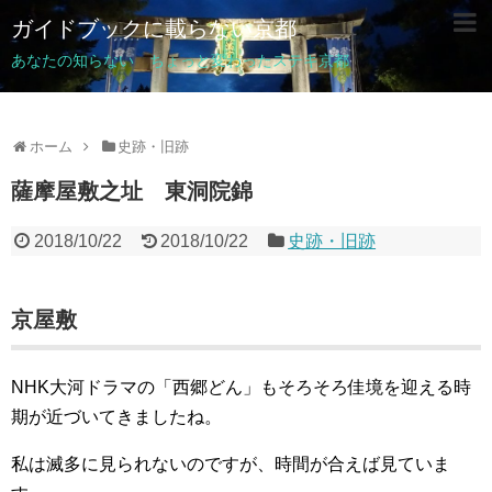
ガイドブックに載らない京都
あなたの知らない ちょっと変わったステキ京都
ホーム
史跡・旧跡
薩摩屋敷之址 東洞院錦
2018/10/22
2018/10/22
史跡・旧跡
京屋敷
NHK大河ドラマの「西郷どん」もそろそろ佳境を迎える時
期が近づいてきましたね。
私は滅多に見られないのですが、時間が合えば見ていま