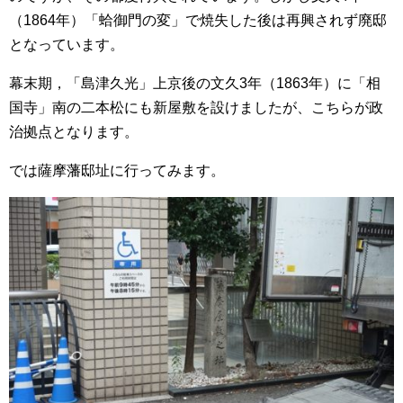
（1864年）「蛤御門の変」で焼失した後は再興されず廃邸
となっています。
幕末期，「島津久光」上京後の文久3年（1863年）に「相
国寺」南の二本松にも新屋敷を設けましたが、こちらが政
治拠点となります。
では薩摩藩邸址に行ってみます。