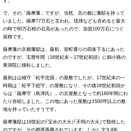
す。
で、その「薩摩藩」ですが、当然、京の都に藩邸を持って
いました。薩摩77万石と言われ、琉球なども含めると最大
の時で90万石程の石高があったので、加賀100万石につぐ
規模です。
薩摩藩の京都藩邸は、最初、室町通りの四条下るにあった
のですが、宝暦年間（16世紀末～17世紀初頭）に錦小路の
東洞院に移転しました。
最初は山城守「松平忠国」の屋敷でしたが、17世紀末の一
時期は「松平下総守」の屋敷になり、その後18世紀初頭か
らは「薩摩守（島津氏）」の京屋敷となって約160年間にわ
たり存続しました。この地にあった屋敷は1500坪以上の敷
地を持っていたそうです。
薩摩藩邸は18世紀の｢宝永の大火｣｢天明の大火｣で類焼した
のですが、その都度再興されています。しかし文久4年