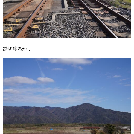
踏切渡るか．．．