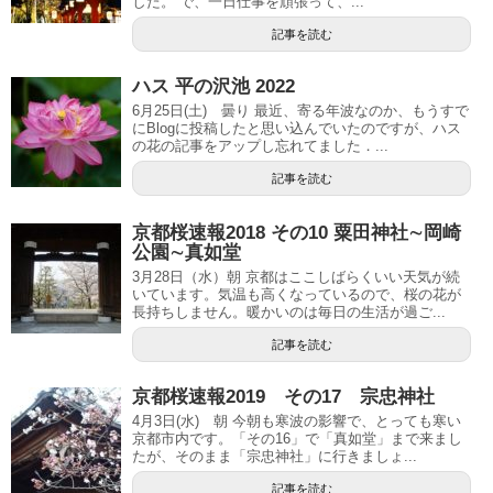
した。 で、一日仕事を頑張って、...
記事を読む
ハス 平の沢池 2022
6月25日(土) 曇り 最近、寄る年波なのか、もうすで
にBlogに投稿したと思い込んでいたのですが、ハス
の花の記事をアップし忘れてました．...
記事を読む
京都桜速報2018 その10 粟田神社∼岡崎
公園∼真如堂
3月28日（水）朝 京都はここしばらくいい天気が続
いています。気温も高くなっているので、桜の花が
長持ちしません。暖かいのは毎日の生活が過ご...
記事を読む
京都桜速報2019 その17 宗忠神社
4月3日(水) 朝 今朝も寒波の影響で、とっても寒い
京都市内です。「その16」で「真如堂」まで来まし
たが、そのまま「宗忠神社」に行きましょ...
記事を読む