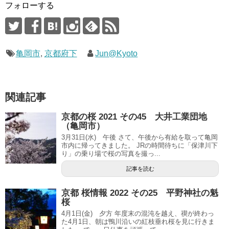
フォローする
亀岡市
,
京都府下
Jun@Kyoto
関連記事
京都の桜 2021 その45 大井工業団地
（亀岡市）
3月31日(水) 午後 さて、午後から有給を取って亀岡
市内に帰ってきました。 JRの時間待ちに「保津川下
り」の乗り場で桜の写真を撮っ...
記事を読む
京都 桜情報 2022 その25 平野神社の魁
桜
4月1日(金) 夕方 年度末の混沌を越え、禊が終わっ
た4月1日、朝は鴨川沿いの紅枝垂れ桜を見に行きま