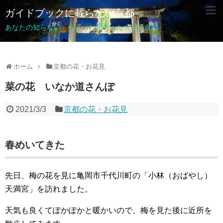
ガイドブックに載らない京都
あなたの知らない ちょっと変わったステキ京都
ホーム
京都の花・お花見
菜の花 いなか道さんぽ
2021/3/3
京都の花・お花見
春めいてきた
先日、梅の花を見に亀岡市千代川町の「小林（おばやし）
天満宮」を訪れました。
天気も良くてぽかぽかと暖かいので、梅を見た後に近所を