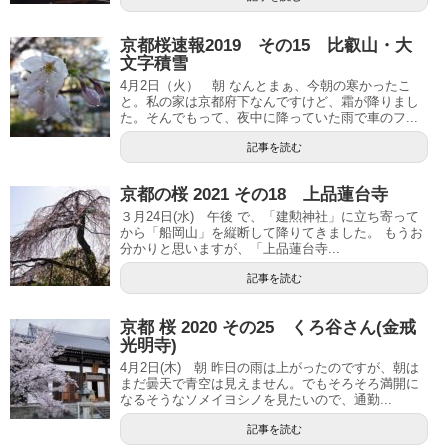
京都桜速報2019 その15 比叡山・大
文字積雪
4月2日（火） 朝 なんとまぁ、今朝の寒かったこ
と。私の家は京都府下なんですけど、霜が降りまし
た。そんでもって、夜中に降っていた雨で車のフ...
記事を読む
京都の桜 2021 その18 上品蓮台寺
３月24日(水) 午後 で、「建勲神社」に立ち寄って
から「船岡山」を縦断して降りてきました。 もうお
分かりと思いますが、「上品蓮台寺...
記事を読む
京都 桜 2020 その25 くろ谷さん(金戒
光明寺)
4月2日(木) 朝 昨日の雨は上がったのですが、朝は
まだ曇天で青空は見えません。でもそろそろ満開に
なるそうなソメイヨシノを見たいので、通勤...
記事を読む