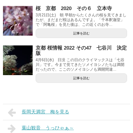
桜 京都 2020 その６ 立本寺
3月21日(土) 朝 早朝からたくさんの桜を見てきまし
たが、まだまだ桜はあるんですよ。「千本釈迦堂」
で「阿亀桜」を見た後は、この近くのお寺...
記事を読む
京都 桜情報 2022 その47 七谷川 決定
版
4月6日(水) 日没 この日のクライマックスは「七谷
川」です。今まで見てきたソメイヨシノたちは満開
だったので、ここのソメイヨシノも満開間違...
記事を読む
長岡天満宮 梅を見る
葉山観音 うっひゃぁ～