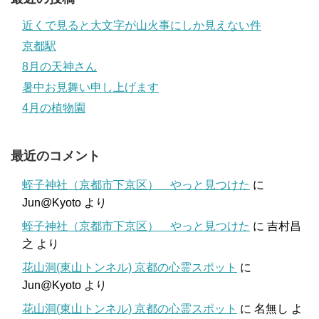
近くで見ると大文字が山火事にしか見えない件
京都駅
8月の天神さん
暑中お見舞い申し上げます
4月の植物園
最近のコメント
蛭子神社（京都市下京区） やっと見つけた
に
Jun@Kyoto
より
蛭子神社（京都市下京区） やっと見つけた
に
吉村昌
之
より
花山洞(東山トンネル) 京都の心霊スポット
に
Jun@Kyoto
より
花山洞(東山トンネル) 京都の心霊スポット
に
名無し
よ