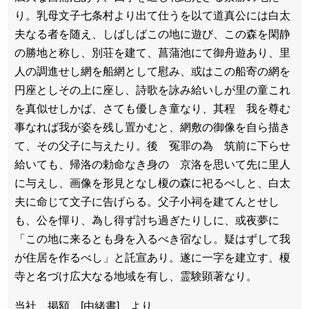
り。乳母文子七条村より出て仕うを以て道真公には白太
夫なる者を随え、しばしばこの地に遊び、この森を閑静
の勝地と称し、別荘を建て、菖蒲池にて御舟遊あり、里
人の調進せし網を船網として慰み、或はこの船寄の網を
円座としその上に座し、詩歌を詠み給いしが里の童これ
を真似せしかば、さても優しき童なり、其程 我を尊む
事なれば我が姿を残し置かむと、網敷の御像を自ら描き
て、その父子に与えたり。後 冤罪の為 筑前に下らせ
給いても、帰洛の勅命なき身の 京洛を思いて先に里人
に与えし、画像を形見となし榎の森に祀るべしと、白太
夫に命じて文子に告げらる。父子小祠を建てんとせし
も、公を憚り、為し得ず討ち過ぎたりしに、或夜夢に
「この地に来るとも身を入るべき宿なし。疑はずして我
が住居を作るべし」と託宣あり。遂に一字を建立す、榎
寺と名づけ広大なる地域を有し、霊験顕著なり。
当社 掲額 [由緒書] より