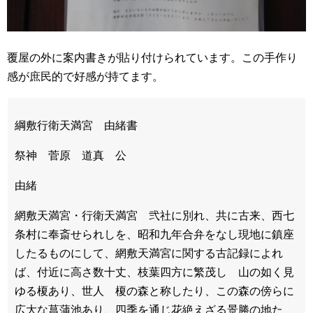
覆屋の外に案内書きが貼り付けられています。この手作り
感が庶民的で好感が持てます。
綱敷行衛天満宮 由緒書
祭神 菅原 道真 公
由緒
網敷天満宮・行衛天満宮 弐社に別れ、共に古来、西七
条村に奉斎せられしを、昭和九年合弁をなし現地に鎮座
したるものにして、網敷天満宮に関する古記録によれ
ば、付近に高さ数十丈、枝葉四方に繁茂し 山の如く見
ゆる榎あり、世人 榎の森と称したり、この森の傍らに
広大な菖蒲池あり、四季を通じ花絶えざる景勝の地た