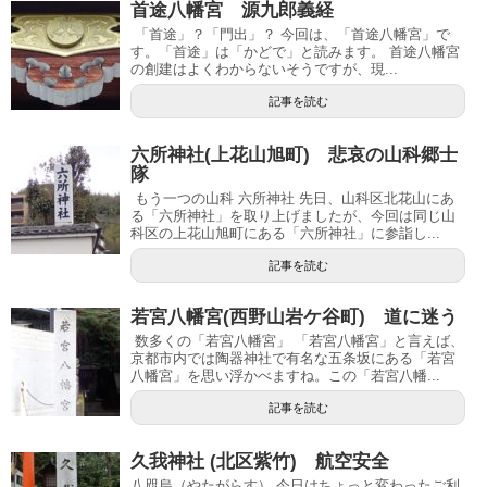
首途八幡宮 源九郎義経
「首途」？「門出」？ 今回は、「首途八幡宮」で
す。「首途」は「かどで」と読みます。 首途八幡宮
の創建はよくわからないそうですが、現...
記事を読む
六所神社(上花山旭町) 悲哀の山科郷士
隊
もう一つの山科 六所神社 先日、山科区北花山にあ
る「六所神社」を取り上げましたが、今回は同じ山
科区の上花山旭町にある「六所神社」に参詣し...
記事を読む
若宮八幡宮(西野山岩ケ谷町) 道に迷う
数多くの「若宮八幡宮」 「若宮八幡宮」と言えば、
京都市内では陶器神社で有名な五条坂にある「若宮
八幡宮」を思い浮かべますね。この「若宮八幡...
記事を読む
久我神社 (北区紫竹) 航空安全
八咫烏（やたがらす） 今日はちょっと変わったご利