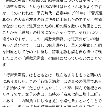
「綱敷天満宮」の創建の詳細や変遷については不明です。
「綱敷天満宮」という社名の神社はたくさんあるようです
が、そのいわれは、平安時代、昌泰4年（901年）「菅原道
真公」の大宰府左遷の時に博多に上陸したのですが、敷物
がなかったので道真公のために船の綱を敷いて御座とした
ことから「綱敷」の社名になったそうです。それとは少し
違うのですが、ここの「綱敷天満宮」は道真公がこの地に
あった菖蒲池で、しばしば御舟遊をし、里人の用意した網
を円座としてその上に座し、詩歌を詠む姿を自ら描いて残
したことが「綱敷天満宮」の由緒になっているとのことで
す。
「行衛天満宮」はもともとは、現在地よりももっと西の方
にありました。この「行衛天満宮」は道真公の乳母である
「多治比文子（たじひのあやこ）」の家に因んで創祀され
たそうです。文子の家は、当時の「右京七条二坊十三町」
にあり、「西靱負（にしゆきえ）小路七条」ということで