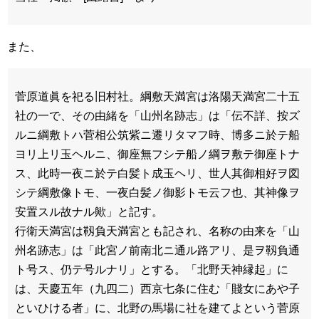
また、
菅原道眞を祀る旧村社。綱敷天満宮は洛陽天満宮二十五
社の一で、その由緒を「山州名跡志」は「伝不詳、按ズ
ルニ綱敷トハ菅相公筑紫ニ遷リタマフ時、博多ニ於テ船
ヨリ上リ玉ヘルニ、御座無フシテ船ノ綱ヲ敷テ御座トナ
ス、此時一夜ニ於テ白髪ト成玉ヘリ、世人其御相好ヲ図
シテ綱敷像トモ、一夜白髪ノ御影トモ云フ也、其神像ヲ
安置スル故ナル歟」と記す。
行衛天満宮は靱負天満宮とも記され、名称の由来を「山
州名跡志」は「此宮ノ前南北ニ通ル路アリ、是ヲ靱負通
ト号ス、仍テ号ルナリ」とする。「北野天神縁起」に
は、天慶五年（九四二）西京七条に住む「賤女にあや子
といひける者」に、北野の馬場に社を建てよという菅原