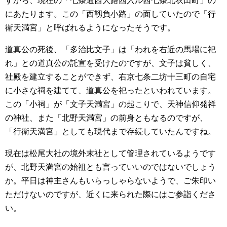
すから、現在の「七条通西大路西入ル西七条北衣田町」の
にあたります。この「西靱負小路」の面していたので「行
衛天満宮」と呼ばれるようになったそうです。
道真公の死後、「多治比文子」は「われを右近の馬場に祀
れ」との道真公の託宣を受けたのですが、文子は貧しく、
社殿を建立することができず、右京七条二坊十三町の自宅
に小さな祠を建てて、道真公を祀ったといわれています。
この「小祠」が「文子天満宮」の起こりで、天神信仰発祥
の神社、また「北野天満宮」の前身ともなるのですが、
「行衛天満宮」としても現代まで存続していたんですね。
現在は松尾大社の境外末社として管理されているようです
が、北野天満宮の始祖とも言っていいのではないでしょう
か。平日は神主さんもいらっしゃらないようで、ご朱印い
ただけないのですが、近くに来られた際にはご参詣くださ
い。