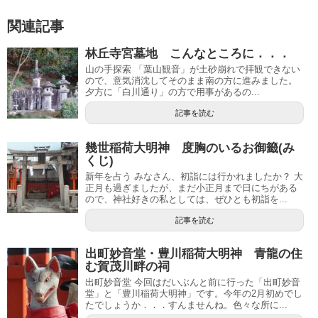
関連記事
林丘寺宮墓地 こんなところに．．．
山の手探索 「葉山観音」が土砂崩れで拝観できない
ので、意気消沈してそのまま南の方に進みました。
夕方に「白川通り」の方で用事があるの...
記事を読む
幾世稲荷大明神 度胸のいるお御籤(み
くじ)
新年を占う みなさん、初詣には行かれましたか？ 大
正月も過ぎましたが、まだ小正月まで日にちがある
ので、神社好きの私としては、ぜひとも初詣を...
記事を読む
出町妙音堂・豊川稲荷大明神 青龍の住
む賀茂川畔の祠
出町妙音堂 今回はだいぶんと前に行った「出町妙音
堂」と「豊川稲荷大明神」です。今年の2月初めでし
たでしょうか．．．すんませんね。色々な所に...