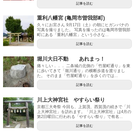
記事を読む
重利八幡宮 (亀岡市曽我部町)
久々にお宮さん 9月17日（土）の朝にヒガンバナの
写真を撮りました。 写真を撮ったのは亀岡市曽我部
町にある「重利八幡宮」という小さな...
記事を読む
堀川大日不動 あれまっ！
痛々しい．．． 二条城の北側の「竹屋町通り」を東
に歩いてきて「堀川通り」の横断歩道を渡りまし
た。 そのまま「竹屋町通り」を歩くのでは...
記事を読む
川上大神宮社 やすらい祭り
京都三大奇祭 今回も、上賀茂、西賀茂の続きで「川
上大神宮社」を訪れます。「川上大神宮社」は4月の
第2日曜日に行われる「やすらい祭り」で有名...
記事を読む