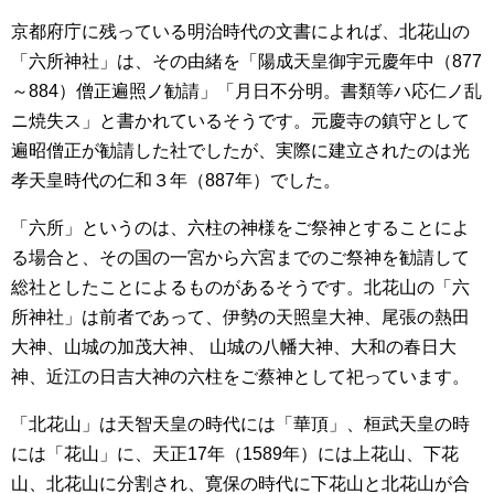
京都府庁に残っている明治時代の文書によれば、北花山の
「六所神社」は、その由緒を「陽成天皇御宇元慶年中（877
～884）僧正遍照ノ勧請」「月日不分明。書類等ハ応仁ノ乱
ニ焼失ス」と書かれているそうです。元慶寺の鎮守として
遍昭僧正が勧請した社でしたが、実際に建立されたのは光
孝天皇時代の仁和３年（887年）でした。
「六所」というのは、六柱の神様をご祭神とすることによ
る場合と、その国の一宮から六宮までのご祭神を勧請して
総社としたことによるものがあるそうです。北花山の「六
所神社」は前者であって、伊勢の天照皇大神、尾張の熱田
大神、山城の加茂大神、 山城の八幡大神、大和の春日大
神、近江の日吉大神の六柱をご蔡神として祀っています。
「北花山」は天智天皇の時代には「華頂」、桓武天皇の時
には「花山」に、天正17年（1589年）には上花山、下花
山、北花山に分割され、寛保の時代に下花山と北花山が合