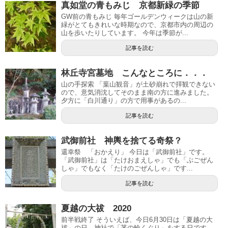
真如堂の青もみじ 京都新緑の季節
GW前の青もみじ 毎年ゴールデンウィークは山の新
緑がとてもきれいな時期なので、京都市内の周辺の
山を歩いたりしています。 今年は季節が...
記事を読む
林丘寺宮墓地 こんなところに．．．
山の手探索 「葉山観音」が土砂崩れで拝観できない
ので、意気消沈してそのまま南の方に進みました。
夕方に「白川通り」の方で用事があるの...
記事を読む
武御前社 神輿を捨てる奇祭？
還幸祭 「おかえり」 今日は「武御前社」です。
「武御前社」は「たけおまえしゃ」でも「ぶごぜん
しゃ」でもなく「たけのごぜんしゃ」です...
記事を読む
夏越の大祓 2020
前半戦終了 そういえば、今日6月30日は「夏越の大
祓」の日。神社で「茅の輪くぐり」をする日です。