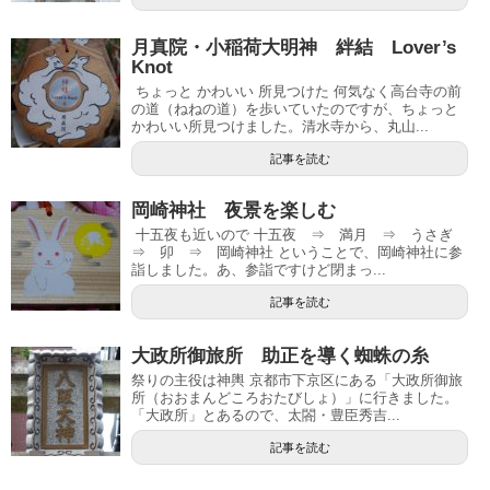
月真院・小稲荷大明神 絆結 Lover’s
Knot
ちょっと かわいい 所見つけた 何気なく高台寺の前
の道（ねねの道）を歩いていたのですが、ちょっと
かわいい所見つけました。清水寺から、丸山...
記事を読む
岡崎神社 夜景を楽しむ
十五夜も近いので 十五夜 ⇒ 満月 ⇒ うさぎ
⇒ 卯 ⇒ 岡崎神社 ということで、岡崎神社に参
詣しました。あ、参詣ですけど閉まっ...
記事を読む
大政所御旅所 助正を導く蜘蛛の糸
祭りの主役は神輿 京都市下京区にある「大政所御旅
所（おおまんどころおたびしょ）」に行きました。
「大政所」とあるので、太閤・豊臣秀吉...
記事を読む