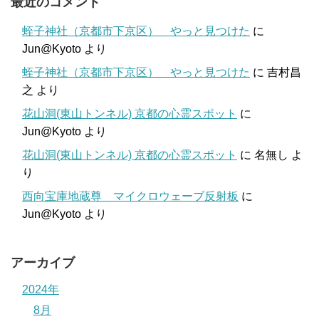
最近のコメント
蛭子神社（京都市下京区） やっと見つけた
に
Jun@Kyoto
より
蛭子神社（京都市下京区） やっと見つけた
に
吉村昌
之
より
花山洞(東山トンネル) 京都の心霊スポット
に
Jun@Kyoto
より
花山洞(東山トンネル) 京都の心霊スポット
に
名無し
よ
り
西向宝庫地蔵尊 マイクロウェーブ反射板
に
Jun@Kyoto
より
アーカイブ
2024年
8月