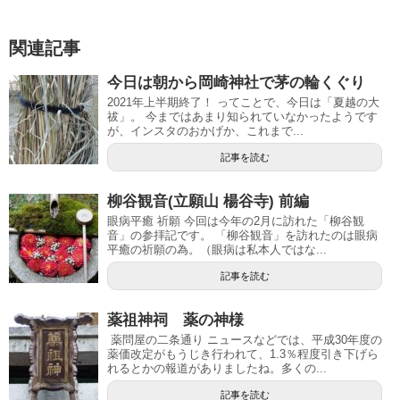
関連記事
今日は朝から岡崎神社で茅の輪くぐり
2021年上半期終了！ ってことで、今日は「夏越の大
祓」。 今まではあまり知られていなかったようです
が、インスタのおかげか、これまで...
記事を読む
柳谷観音(立願山 楊谷寺) 前編
眼病平癒 祈願 今回は今年の2月に訪れた「柳谷観
音」の参拝記です。 「柳谷観音」を訪れたのは眼病
平癒の祈願の為。（眼病は私本人ではな...
記事を読む
薬祖神祠 薬の神様
薬問屋の二条通り ニュースなどでは、平成30年度の
薬価改定がもうじき行われて、1.3％程度引き下げら
れるとかの報道がありましたね。多くの...
記事を読む