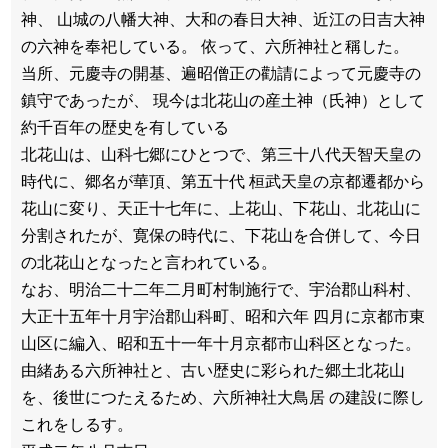
神、 山城の八幡大神、大和の春日大神、近江の日吉大神
の六神を奉祀している。 依って、六所神社と稱した。
当所、元慶寺の開基、遍昭僧正の勸請によって元慶寺の
鎮守であったが、 現今は北花山の産土神（氏神）として
約千百年の歴史を有している
北花山は、山科七郷にひとつで、第三十八代天智天皇の
時代に、郷名が華頂、第五十代 桓武天皇の京都遷都から
花山に変り、天正十七年に、上花山、下花山、北花山に
分割されたが、寛保の時代に、下花山を合併して、今日
の北花山となったと言われている。
なお、明治二十二年二月町村制施行で、宇治郡山科村、
大正十五年十月宇治郡山科町、昭和六年 四月に京都市東
山区に編入、昭和五十一年十月京都市山科区となった。
由緒ある六所神社と、古い歴史に彩られた郷土北花山
を、後世につたえるため、六所神社大鳥居 の建設に際し
これをしるす。