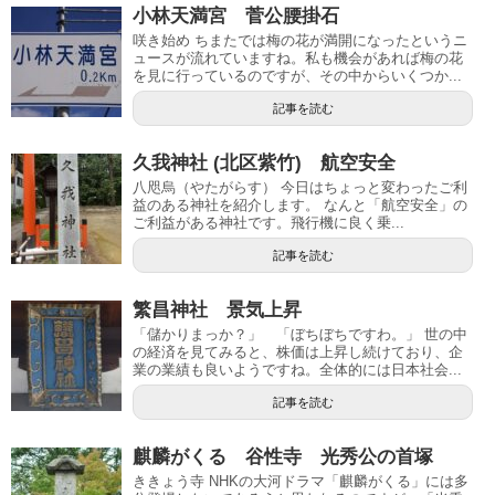
小林天満宮 菅公腰掛石
咲き始め ちまたでは梅の花が満開になったというニ
ュースが流れていますね。私も機会があれば梅の花
を見に行っているのですが、その中からいくつか...
記事を読む
久我神社 (北区紫竹) 航空安全
八咫烏（やたがらす） 今日はちょっと変わったご利
益のある神社を紹介します。 なんと「航空安全」の
ご利益がある神社です。飛行機に良く乗...
記事を読む
繁昌神社 景気上昇
「儲かりまっか？」 「ぼちぼちですわ。」 世の中
の経済を見てみると、株価は上昇し続けており、企
業の業績も良いようですね。全体的には日本社会...
記事を読む
麒麟がくる 谷性寺 光秀公の首塚
ききょう寺 NHKの大河ドラマ「麒麟がくる」には多