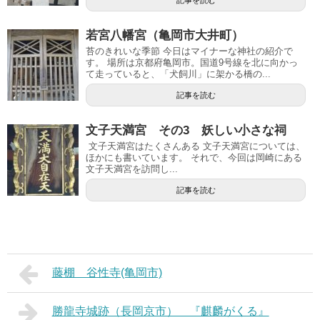
若宮八幡宮（亀岡市大井町）
苔のきれいな季節 今日はマイナーな神社の紹介で
す。 場所は京都府亀岡市。国道9号線を北に向かっ
て走っていると、「犬飼川」に架かる橋の...
記事を読む
文子天満宮 その3 妖しい小さな祠
文子天満宮はたくさんある 文子天満宮については、
ほかにも書いています。 それで、今回は岡崎にある
文子天満宮を訪問し...
記事を読む
藤棚 谷性寺(亀岡市)
勝龍寺城跡（長岡京市） 『麒麟がくる』