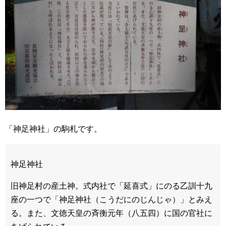
「神足神社」の駒札です。
神足神社
旧神足村の産土神。式内社で「延喜式」にのる乙訓十九
座の一つで「神足神社（こうだにのじんじゃ）」とみえ
る。また、文徳天皇の斉衡元年（八五四）に国の官社に