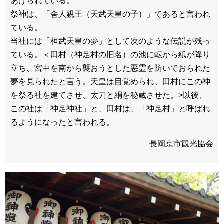
あげられている。
祭神は、「舎人親王（天武天皇の子）」であると言われ
ている。
当社には「桓武天皇の夢」として次のような伝説が残っ
ている。＜田村（神足村の旧名）の池に転から紙が降り
立ち、宮中を南から襲おうとした悪霊を防いでおられた
夢を見られたと言う。天皇は目覚められ、田村にこの神
を祭る社を建てさせ、太刀と絹を秘蔵させた。>以後、
この社は「神足神社」と、田村は、「神足村」と呼ばれ
るようになったと言われる。
長岡京市観光協会