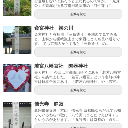
分登場しないであろうと思われるのですが、「光秀
公」の首塚がある京都府亀岡市の「谷性寺（こ...
記事を読む
斎宮神社 禊の川
斎宮神社と有栖川 「三条通り」を地図で見てみる
と、山科から嵯峨嵐山まで東西にとても長い通りで
す。 でも京都人からすると「三条通り」の...
記事を読む
若宮八幡宮社 陶器神社
美人神社！ 今回は京都市山科区にある「若宮八幡宮
社」を訪れました。「若宮八幡宮」という名前の神
社は日本全国にあり、「若宮八幡神社」や「若宮...
記事を読む
佛光寺 静寂
真宗佛光寺派 本山 佛光寺 京都民ならだれでも知
っているわらべ歌に「丸竹夷（まるたけえびす）」
というのがあります。「丸竹夷」は京都の「通り...
記事を読む