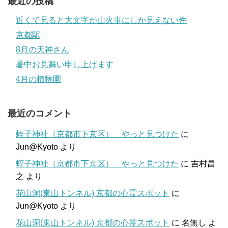
最近の投稿
近くで見ると大文字が山火事にしか見えない件
京都駅
8月の天神さん
暑中お見舞い申し上げます
4月の植物園
最近のコメント
蛭子神社（京都市下京区） やっと見つけた
に
Jun@Kyoto
より
蛭子神社（京都市下京区） やっと見つけた
に
吉村昌
之
より
花山洞(東山トンネル) 京都の心霊スポット
に
Jun@Kyoto
より
花山洞(東山トンネル) 京都の心霊スポット
に
名無し
よ