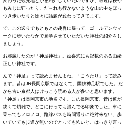
変わった観光地とかを紹介していたのですが、最近は桜や
もみじに狂ったり、だ～れも行かないような山の中をほっ
つき歩いたりと徐々に話題が変わってきてます。
で、この辺りでもともとの趣旨に帰って、ゴールデンウィ
ークに歩いたなかで見学させていただいた神社の紹介をし
ましょう。
お邪魔したのが「神足神社」。延喜式にも記載のある由緒
正しい神社です。
んで「神足」って読めませんよね。「こうたり」って読み
ます。昔はJR長岡京駅ではなくて、国鉄神足駅でした。だ
から古い京都人はけっこう読める人が多いと思います。
「神足」は長岡京市の地名です。この長岡京市、昔は道が
狭くて煩雑で、どこに行っても混んでる印象でした。車に
乗ってもノロノロ、路線バスも時間通りに絶対来ない、歩
いていても歩道が無いのでとっても怖いと、はっきり言っ