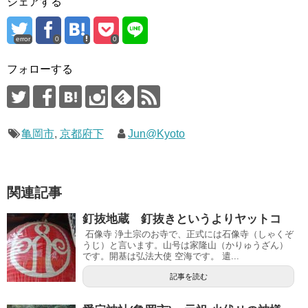
シェアする
error
0
0
フォローする
亀岡市
,
京都府下
Jun@Kyoto
関連記事
釘抜地蔵 釘抜きというよりヤットコ
石像寺 浄土宗のお寺で、正式には石像寺（しゃくぞ
うじ）と言います。山号は家隆山（かりゅうざん）
です。開基は弘法大使 空海です。 遣...
記事を読む