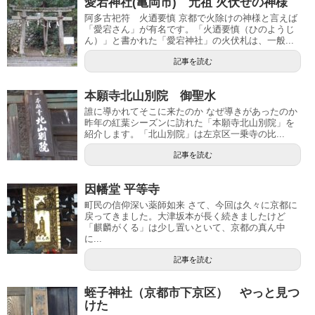
愛宕神社(亀岡市) 元祖 火伏せの神様
阿多古祀符 火迺要慎 京都で火除けの神様と言えば
「愛宕さん」が有名です。「火迺要慎（ひのようじ
ん）」と書かれた「愛宕神社」の火伏札は、一般...
記事を読む
本願寺北山別院 御聖水
誰に導かれてそこに来たのか なぜ導きがあったのか
昨年の紅葉シーズンに訪れた「本願寺北山別院」を
紹介します。「北山別院」は左京区一乗寺の比...
記事を読む
因幡堂 平等寺
町民の信仰深い薬師如来 さて、今回は久々に京都に
戻ってきました。大津坂本が長く続きましたけど
「麒麟がくる」は少し置いといて、京都の真ん中
に...
記事を読む
蛭子神社（京都市下京区） やっと見つ
けた