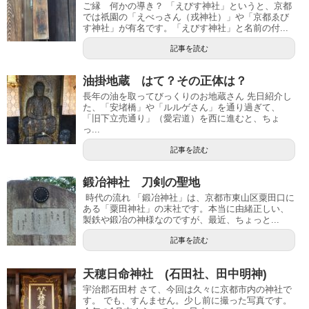
ご縁 何かの導き？ 「えびす神社」というと、京都
では祇園の「えべっさん（戎神社）」や「京都ゑび
す神社」が有名です。「えびす神社」と名前の付...
記事を読む
油掛地蔵 はて？その正体は？
長年の油を取ってびっくりのお地蔵さん 先日紹介し
た、「安堵橋」や「ルルゲさん」を通り過ぎて、
「旧下立売通り」（愛宕道）を西に進むと、ちょ
っ...
記事を読む
鍛冶神社 刀剣の聖地
時代の流れ 「鍛冶神社」は、京都市東山区粟田口に
ある「粟田神社」の末社です。本当に由緒正しい、
製鉄や鍛冶の神様なのですが、最近、ちょっと...
記事を読む
天穂日命神社 (石田社、田中明神)
宇治郡石田村 さて、今回は久々に京都市内の神社で
す。 でも、すんません。少し前に撮った写真です。