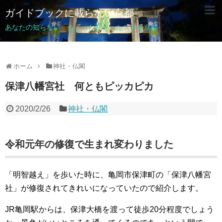
ガイドブックに載らない京都
あなたの知らない ちょっと変わったステキ京都
ホーム
神社・仏閣
保津八幡宮社 何ともピッカピカ
2020/2/26
神社・仏閣
令和元年の修復で生まれ変わりました
「明智越え」を歩いた時に、亀岡市保津町の「保津八幡宮
社」が修復されてきれいになっていたので紹介します。
JR亀岡駅からは、保津大橋を渡って徒歩20分程度でしょう