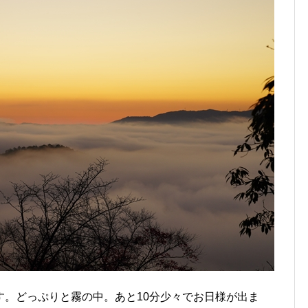
す。どっぷりと霧の中。あと10分少々でお日様が出ま