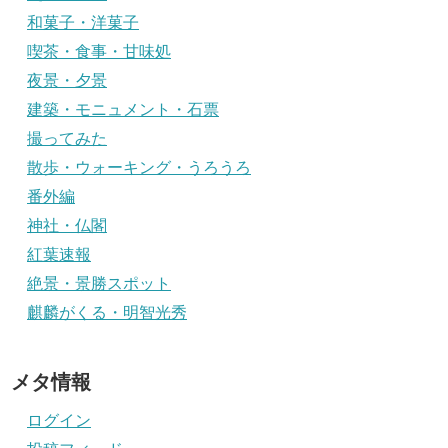
和菓子・洋菓子
喫茶・食事・甘味処
夜景・夕景
建築・モニュメント・石票
撮ってみた
散歩・ウォーキング・うろうろ
番外編
神社・仏閣
紅葉速報
絶景・景勝スポット
麒麟がくる・明智光秀
メタ情報
ログイン