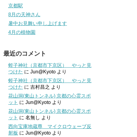
京都駅
8月の天神さん
暑中お見舞い申し上げます
4月の植物園
最近のコメント
蛭子神社（京都市下京区） やっと見
つけた
に
Jun@Kyoto
より
蛭子神社（京都市下京区） やっと見
つけた
に
吉村昌之
より
花山洞(東山トンネル) 京都の心霊スポ
ット
に
Jun@Kyoto
より
花山洞(東山トンネル) 京都の心霊スポ
ット
に
名無し
より
西向宝庫地蔵尊 マイクロウェーブ反
射板
に
Jun@Kyoto
より