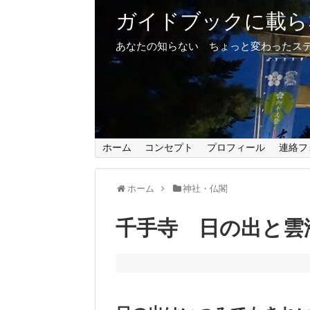
ガイドブックに載ら
あなたの知らない ちょっと変わったス
ホーム
コンセプト
プロフィール
連絡フ
ホーム
神社・仏閣
千手寺 日の出と雲