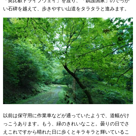
「奥比叡ドライブウェイ」を渡り、「鎮護国家」のでっか
い石碑を越えて、歩きやすい山道をタラタラと進みます。
以前は保守用に作業車などが通っていたようで、道幅がけ
っこうあります。もう、緑のきれいなこと。曇りの日でさ
えこれですから晴れた日に歩くとキラキラと輝いているこ