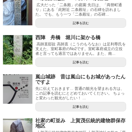
広大だった「二条殿」の庭園 先日は、「両替町通
り」にある「此附近 二条殿址」の石碑を訪れまし
た。 でも、もう一つ「二条殿址」の石碑...
記事を読む
西陣 舟橋 堀川に架かる橋
高師直邸趾 高師直（こうのもろなお）は足利尊氏を
支えた、室町幕府のNo2です。室町幕府成立の立役
者と言っても過言ではありません。また、南...
記事を読む
嵐山城跡 昔は嵐山にもお城があったん
ですよ
先に伝えておきます... 普通の観光を望まれる方は、
この記事を読むにとどめておいてください。 ちょっ
と変わった観光がしたい！ ...
記事を読む
社家の町並み 上賀茂伝統的建物群保存
地区