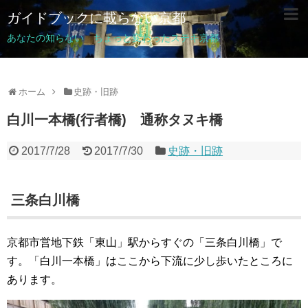
ガイドブックに載らない京都
あなたの知らない ちょっと変わったステキ京都
ホーム
史跡・旧跡
白川一本橋(行者橋) 通称タヌキ橋
2017/7/28
2017/7/30
史跡・旧跡
三条白川橋
京都市営地下鉄「東山」駅からすぐの「三条白川橋」で
す。「白川一本橋」はここから下流に少し歩いたところに
あります。