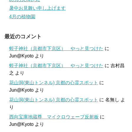
暑中お見舞い申し上げます
4月の植物園
最近のコメント
蛭子神社（京都市下京区） やっと見つけた
に
Jun@Kyoto
より
蛭子神社（京都市下京区） やっと見つけた
に
吉村昌
之
より
花山洞(東山トンネル) 京都の心霊スポット
に
Jun@Kyoto
より
花山洞(東山トンネル) 京都の心霊スポット
に
名無し
よ
り
西向宝庫地蔵尊 マイクロウェーブ反射板
に
Jun@Kyoto
より