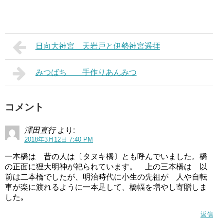
日向大神宮 天岩戸と伊勢神宮遥拝
みつばち 手作りあんみつ
コメント
澤田直行
より:
2018年3月12日 7:40 PM
一本橋は 昔の人は〔タヌキ橋〕とも呼んでいました。橋
の正面に狸大明神が祀られています。 上の三本橋は 以
前は二本橋でしたが、明治時代に小生の先祖が 人や自転
車が楽に渡れるように一本足して、橋幅を増やし寄贈しま
した｡
返信