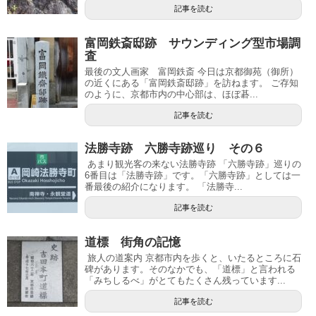
記事を読む
富岡鉄斎邸跡 サウンディング型市場調
査
最後の文人画家 富岡鉄斎 今日は京都御苑（御所）
の近くにある「富岡鉄斎邸跡」を訪ねます。 ご存知
のように、京都市内の中心部は、ほぼ碁...
記事を読む
法勝寺跡 六勝寺跡巡り その６
あまり観光客の来ない法勝寺跡 「六勝寺跡」巡りの
6番目は「法勝寺跡」です。「六勝寺跡」としては一
番最後の紹介になります。 「法勝寺...
記事を読む
道標 街角の記憶
旅人の道案内 京都市内を歩くと、いたるところに石
碑があります。そのなかでも、「道標」と言われる
「みちしるべ」がとてもたくさん残っています...
記事を読む