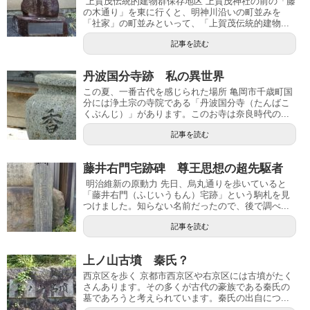
上賀茂伝統的建物群保存地区 上賀茂神社の前の「藤
の木通り」を東に行くと、明神川沿いの町並みを
「社家」の町並みといって、「上賀茂伝統的建物...
記事を読む
丹波国分寺跡 私の異世界
この夏、一番古代を感じられた場所 亀岡市千歳町国
分には浄土宗の寺院である「丹波国分寺（たんばこ
くぶんじ）」があります。このお寺は奈良時代の...
記事を読む
藤井右門宅跡碑 尊王思想の超先駆者
明治維新の原動力 先日、烏丸通りを歩いていると
「藤井右門（ふじいうもん）宅跡」という駒札を見
つけました。知らない名前だったので、後で調べ...
記事を読む
上ノ山古墳 秦氏？
西京区を歩く 京都市西京区や右京区には古墳がたく
さんあります。その多くが古代の豪族である秦氏の
墓であろうと考えられています。秦氏の出自につ...