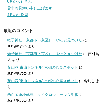
8月の天神さん
暑中お見舞い申し上げます
4月の植物園
最近のコメント
蛭子神社（京都市下京区） やっと見つけた
に
Jun@Kyoto
より
蛭子神社（京都市下京区） やっと見つけた
に
吉村昌
之
より
花山洞(東山トンネル) 京都の心霊スポット
に
Jun@Kyoto
より
花山洞(東山トンネル) 京都の心霊スポット
に
名無し
よ
り
西向宝庫地蔵尊 マイクロウェーブ反射板
に
Jun@Kyoto
より