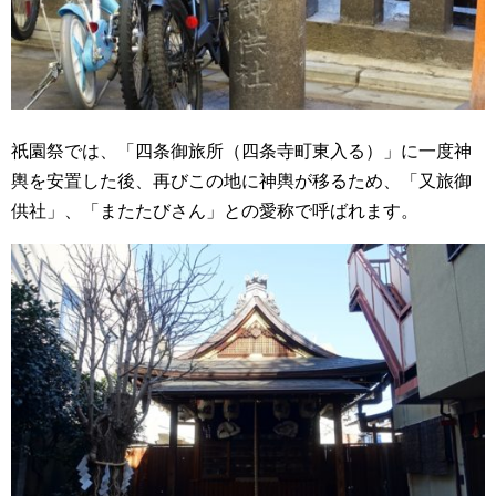
祇園祭では、「四条御旅所（四条寺町東入る）」に一度神
輿を安置した後、再びこの地に神輿が移るため、「又旅御
供社」、「またたびさん」との愛称で呼ばれます。