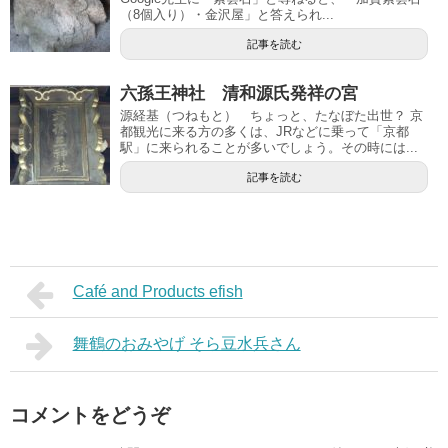
（8個入り）・金沢屋」と答えられ...
記事を読む
六孫王神社 清和源氏発祥の宮
源経基（つねもと） ちょっと、たなぼた出世？ 京
都観光に来る方の多くは、JRなどに乗って「京都
駅」に来られることが多いでしょう。その時には...
記事を読む
Café and Products efish
舞鶴のおみやげ そら豆水兵さん
コメントをどうぞ