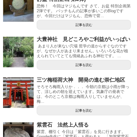
恐怖！ 今回はマジもんです さて、お盆 特別企画第
2弾です。 パッチもんの記事が多いこのBlogです
が、今回だけはマジもん、恐怖で背...
記事を読む
大豊神社 見どころやご利益がいっぱい
あまり人が来ない穴場 哲学の道からすぐなのです
が、なぜか人があまり来ません。いろいろな花が植
えられていてとても情緒あふれる神社です。 ...
記事を読む
三ツ梅稲荷大神 開発の進む崇仁地区
そろそろ梅雨入りか．．． 今朝の京都は小雨が降っ
て、涼しめの朝を迎えています。気象庁の発表で
は、今のところ京都は梅雨入りしていませんが、
梅...
記事を読む
紫雲石 法然上人悟る
紫雲、棚引く 今日は「紫雲石」を見に行きます。
Google先生に「紫雲石」と尋ねると、「加賀紫雲石