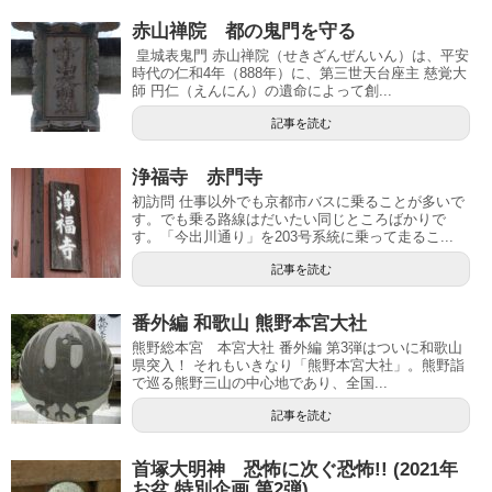
赤山禅院 都の鬼門を守る
皇城表鬼門 赤山禅院（せきざんぜんいん）は、平安
時代の仁和4年（888年）に、第三世天台座主 慈覚大
師 円仁（えんにん）の遺命によって創...
記事を読む
浄福寺 赤門寺
初訪問 仕事以外でも京都市バスに乗ることが多いで
す。でも乗る路線はだいたい同じところばかりで
す。「今出川通り」を203号系統に乗って走るこ...
記事を読む
番外編 和歌山 熊野本宮大社
熊野総本宮 本宮大社 番外編 第3弾はついに和歌山
県突入！ それもいきなり「熊野本宮大社」。熊野詣
で巡る熊野三山の中心地であり、全国...
記事を読む
首塚大明神 恐怖に次ぐ恐怖!! (2021年
お盆 特別企画 第2弾)