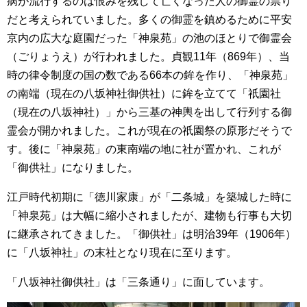
病が流行するのは恨みを残して亡くなった人の御霊の祟り
だと考えられていました。多くの御霊を鎮めるために平安
京内の広大な庭園だった「神泉苑」の池のほとりで御霊会
（ごりょうえ）が行われました。貞観11年（869年）、当
時の律令制度の国の数である66本の鉾を作り、「神泉苑」
の南端（現在の八坂神社御供社）に鉾を立てて「祇園社
（現在の八坂神社）」から三基の神輿を出して行列する御
霊会が開かれました。これが現在の祇園祭の原形だそうで
す。後に「神泉苑」の東南端の地に社が置かれ、これが
「御供社」になりました。
江戸時代初期に「徳川家康」が「二条城」を築城した時に
「神泉苑」は大幅に縮小されましたが、建物も行事も大切
に継承されてきました。「御供社」は明治39年（1906年）
に「八坂神社」の末社となり現在に至ります。
「八坂神社御供社」は「三条通り」に面しています。