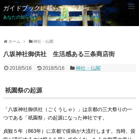
ガイドブックに載らない京都
あなたの知らない ちょっと変わったステキ京都
ホーム
神社・仏閣
八坂神社御供社 生活感ある三条商店街
2018/5/16
2018/5/16
神社・仏閣
祇園祭の起源
「八坂神社御供社（ごくうしゃ）」は京都の三大祭りの一
つである「祇園祭」の起源になった神社です。
貞観５年（863年）に京都で疫病が大流行します。当時、疫