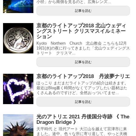
小径」から南側を見るのと、広角レンズ...
記事を読む
京都のライトアップ2018 北山ウェディ
ングストリート クリスマスイルミネー
ション
Kyoto Northern Church 北山教会 こちらも12月
19日(水)の夜に行ってきました「北山ウェディングス
トリート クリスマ...
記事を読む
京都のライトアップ2018 丹波夢ナリエ
ほっこり まだまだライトアップの紹介は続きます。
最近はBlog書く時間がなくてアップしたい題材はた
くさんあるのですけど、全然おっついてませ...
記事を読む
光のアトリエ 2021 丹後国分寺跡 《 The
Dragon Bridge 》
天平時代 と 現代アート 大江山を越えて宮津市に来
ました。途中、色々な所に寄り道して、やっと天橋