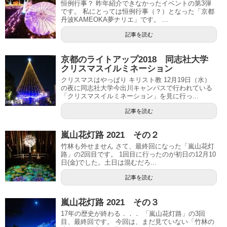
恒例行事？ 昨年紹介できなかったイベントの第3弾
です。 私にとっては恒例行事（？）となった「京都
丹波KAMEOKA夢ナリエ」です。 ...
記事を読む
京都のライトアップ2018 同志社大学
クリスマスイルミネーション
クリスマスはやっぱり キリスト教 12月19日（水）
の夜に同志社大学今出川キャンパスで行われている
「クリスマスイルミネーション」を見に行っ...
記事を読む
嵐山花灯路 2021 その２
竹林も外せません さて、最終回になった「嵐山花灯
路」の2回目です。 1回目に行ったのが初日の12月10
日(金)でした。土日は混むだろ...
記事を読む
嵐山花灯路 2021 その３
17年の歴史が終わる．．． 「嵐山花灯路」の3回
目、最終回です。 今回は、まだ見ていない「竹林の