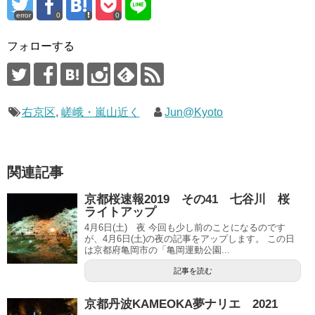
error
0
0
フォローする
右京区
,
嵯峨・嵐山近く
Jun@Kyoto
関連記事
京都桜速報2019 その41 七谷川 桜
ライトアップ
4月6日(土) 夜 今回も少し前のことになるのです
が、4月6日(土)の夜の記事をアップします。 この日
は京都府亀岡市の「亀岡運動公園...
記事を読む
京都丹波KAMEOKA夢ナリエ 2021