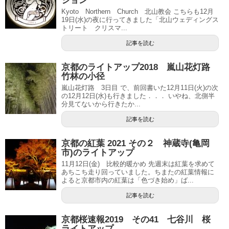
ション
Kyoto Northern Church 北山教会 こちらも12月
19日(水)の夜に行ってきました「北山ウェディングス
トリート クリスマ...
記事を読む
京都のライトアップ2018 嵐山花灯路
竹林の小径
嵐山花灯路 3日目 で、前回書いた12月11日(火)の次
の12月12日(水)も行きました．．． いやね、北側半
分見てないから行きたか...
記事を読む
京都の紅葉 2021 その２ 神蔵寺(亀岡
市)のライトアップ
11月12日(金) 比較的暖かめ 先週末は紅葉を求めて
あちこち走り回っていました。ちまたの紅葉情報に
よると京都市内の紅葉は「色づき始め」ば...
記事を読む
京都桜速報2019 その41 七谷川 桜
ライトアップ