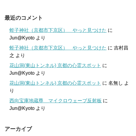
最近のコメント
蛭子神社（京都市下京区） やっと見つけた
に
Jun@Kyoto
より
蛭子神社（京都市下京区） やっと見つけた
に
吉村昌
之
より
花山洞(東山トンネル) 京都の心霊スポット
に
Jun@Kyoto
より
花山洞(東山トンネル) 京都の心霊スポット
に
名無し
よ
り
西向宝庫地蔵尊 マイクロウェーブ反射板
に
Jun@Kyoto
より
アーカイブ