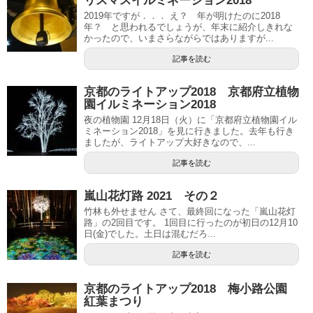
リスマスイルミネーション2018
2019年ですが．．． え？ 年が明けたのに2018
年？ と思われるでしょうが、年末に紹介しきれな
かったので、いまさらながらではありますが...
記事を読む
京都のライトアップ2018 京都府立植物
園イルミネーション2018
夜の植物園 12月18日（火）に「京都府立植物園イル
ミネーション2018」を見に行きました。去年も行き
ましたが、ライトアップ大好きなので、...
記事を読む
嵐山花灯路 2021 その２
竹林も外せません さて、最終回になった「嵐山花灯
路」の2回目です。 1回目に行ったのが初日の12月10
日(金)でした。土日は混むだろ...
記事を読む
京都のライトアップ2018 梅小路公園
紅葉まつり