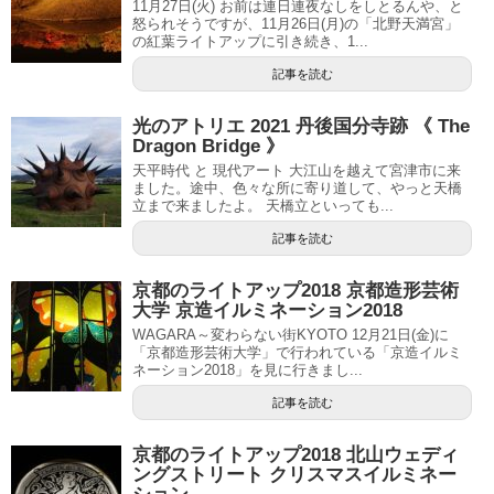
11月27日(火) お前は連日連夜なしをしとるんや、と
怒られそうですが、11月26日(月)の「北野天満宮」
の紅葉ライトアップに引き続き、1...
記事を読む
光のアトリエ 2021 丹後国分寺跡 《 The
Dragon Bridge 》
天平時代 と 現代アート 大江山を越えて宮津市に来
ました。途中、色々な所に寄り道して、やっと天橋
立まで来ましたよ。 天橋立といっても...
記事を読む
京都のライトアップ2018 京都造形芸術
大学 京造イルミネーション2018
WAGARA～変わらない街KYOTO 12月21日(金)に
「京都造形芸術大学」で行われている「京造イルミ
ネーション2018」を見に行きまし...
記事を読む
京都のライトアップ2018 北山ウェディ
ングストリート クリスマスイルミネー