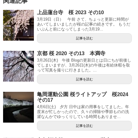
関連記事
上品蓮台寺 桜 2023 その10
3月19日（日） 午前 さて、ちょっと更新に時間が
あいてしまいましたが桜の記事の続きです。 もうだ
いぶんと前になってしまった3月19...
記事を読む
京都 桜 2020 その13 本満寺
3月26日(木) 午後 Blogの更新日とは日にちが前後し
てしまいますが、3月26日(木)の午後は有給休暇を取
って写真を撮りに行きました。...
記事を読む
亀岡運動公園 桜ライトアップ 桜2024
その17
4月6日(土) 夕方 日中は家の用事をしてました。年
度末が忙しかったので、久々の掃除や季節ものの洗
濯なんかでゆっくりしている時間もありませ...
記事を読む