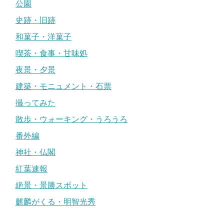
公園
史跡・旧跡
和菓子・洋菓子
喫茶・食事・甘味処
夜景・夕景
建築・モニュメント・石票
撮ってみた
散歩・ウォーキング・うろうろ
番外編
神社・仏閣
紅葉速報
絶景・景勝スポット
麒麟がくる・明智光秀