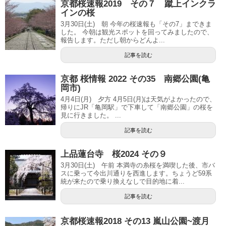
京都桜速報2019 その７ 蹴上インクラ
インの桜
3月30日(土) 朝 今年の桜速報も「その7」まできま
した。 今朝は観光スポットを回ってみましたので、
報告します。ただし朝からどんよ...
記事を読む
京都 桜情報 2022 その35 南郷公園(亀
岡市)
4月4日(月) 夕方 4月5日(月)は天気がよかったので、
帰りにJR「亀岡駅」で下車して「南郷公園」の桜を
見に行きました。 ...
記事を読む
上品蓮台寺 桜2024 その９
3月30日(土) 午前 本満寺の糸桜を満喫した後、市バ
スに乗って今出川通りを西進します。ちょうど59系
統が来たので乗り換えなしで目的地に着...
記事を読む
京都桜速報2018 その13 嵐山公園~渡月