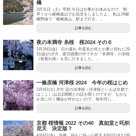
橋
3月31日（土）早朝 今日は仕事がお休みなので、朝
早くから嵯峨嵐山でお花見をしましたよ。 私はJR嵯
峨野線で「嵯峨嵐山」駅まで行き、...
記事を読む
夜の本満寺 糸桜 桜2024 その６
3月29日(金) 日の暮れ 年度末が何とか乗り切れた29
日(金)の夕方、疲労困憊の中ですが「本満寺」の糸桜
（枝垂れ桜）を見に行きました。 ...
記事を読む
一條戻橋 河津桜 2024 今年の桜はじめ
3月9日(土) 夕方 淀の河津桜（河津桜といえば京都で
はここ）はほぼ満開との話を聞くのですが、なかな
か見に行く機会が作れないので、毎年同じ...
記事を読む
京都 桜情報 2022 その40 真如堂と吒枳
尼天 決定版？
4月6日(水) 午後 待ちに待った晴天 4月6日(水)は朝