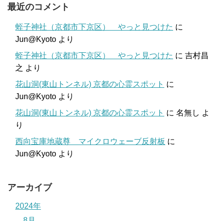
最近のコメント
蛭子神社（京都市下京区） やっと見つけた
に
Jun@Kyoto
より
蛭子神社（京都市下京区） やっと見つけた
に
吉村昌
之
より
花山洞(東山トンネル) 京都の心霊スポット
に
Jun@Kyoto
より
花山洞(東山トンネル) 京都の心霊スポット
に
名無し
よ
り
西向宝庫地蔵尊 マイクロウェーブ反射板
に
Jun@Kyoto
より
アーカイブ
2024年
8月