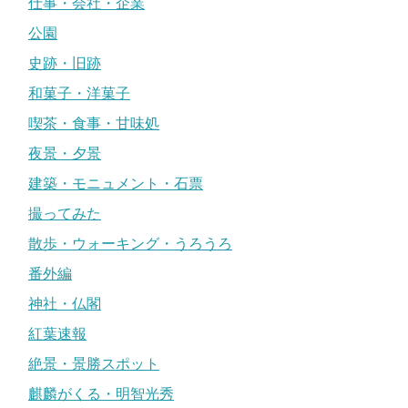
仕事・会社・企業
公園
史跡・旧跡
和菓子・洋菓子
喫茶・食事・甘味処
夜景・夕景
建築・モニュメント・石票
撮ってみた
散歩・ウォーキング・うろうろ
番外編
神社・仏閣
紅葉速報
絶景・景勝スポット
麒麟がくる・明智光秀