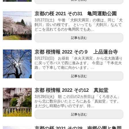
京都の桜 2021 その31 亀岡運動公園
3月27日(土) 午後 「犬飼天満宮」の後は、同じ「犬
飼川」沿いの桜です。 といっても「犬飼川」なんて
どこを流れてるのか亀岡民でもあ...
記事を読む
京都 桜情報 2022 その９ 上品蓮台寺
3月27日(日) お昼前 「水火天満宮」から北大路通り
に戻って市バスで西に進みます。 今度は「千本北大
路」で下車して南に向かいます。...
記事を読む
京都 桜情報 2022 その12 真如堂
3月29日(火) 朝 この日の2カ所目は「くろ谷さん」
から北に数分歩いたところにある「真如堂」です。
まだ少し時期が早いのですが、待...
記事を読む
京都の桜 2021 その28 南郷公園と亀岡