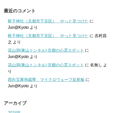
最近のコメント
蛭子神社（京都市下京区） やっと見つけた
に
Jun@Kyoto
より
蛭子神社（京都市下京区） やっと見つけた
に
吉村昌
之
より
花山洞(東山トンネル) 京都の心霊スポット
に
Jun@Kyoto
より
花山洞(東山トンネル) 京都の心霊スポット
に
名無し
よ
り
西向宝庫地蔵尊 マイクロウェーブ反射板
に
Jun@Kyoto
より
アーカイブ
2024年