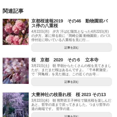
関連記事
京都桜速報2019 その46 動物園前バ
ス停の八重桜
4月22日(月) 夕方 汗ばむ陽気となった4月22日(月)
の夕方、家に帰る前に「岡崎公園 動物園前」のバス
停付近に咲いている八重桜を見に行...
記事を読む
桜 京都 2020 その６ 立本寺
3月21日(土) 朝 早朝からたくさんの桜を見てきまし
たが、まだまだ桜はあるんですよ。「千本釈迦堂」
で「阿亀桜」を見た後は、この近くのお寺...
記事を読む
大豊神社の枝垂れ桜 桜 2023 その13
3月22日(水) 朝 熊野若王子神社で陽光桜を楽しんだ
あと、哲学の道まで戻ってきました。つまり哲学の
道の南端です。 哲学の道...
記事を読む