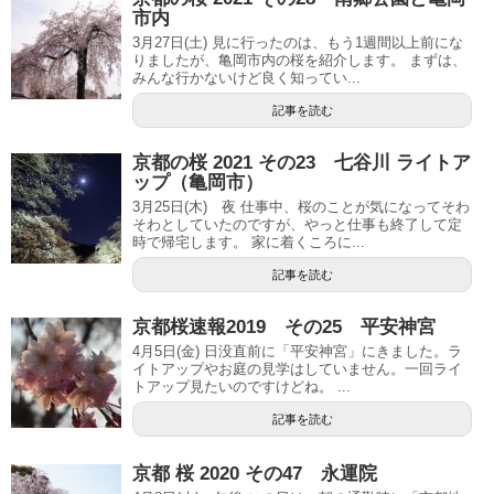
市内
3月27日(土) 見に行ったのは、もう1週間以上前にな
りましたが、亀岡市内の桜を紹介します。 まずは、
みんな行かないけど良く知ってい...
記事を読む
京都の桜 2021 その23 七谷川 ライトア
ップ（亀岡市）
3月25日(木) 夜 仕事中、桜のことが気になってそわ
そわとしていたのですが、やっと仕事も終了して定
時で帰宅します。 家に着くころに...
記事を読む
京都桜速報2019 その25 平安神宮
4月5日(金) 日没直前に「平安神宮」にきました。ラ
イトアップやお庭の見学はしていません。一回ライ
トアップ見たいのですけどね。 ...
記事を読む
京都 桜 2020 その47 永運院