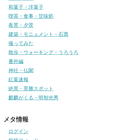
和菓子・洋菓子
喫茶・食事・甘味処
夜景・夕景
建築・モニュメント・石票
撮ってみた
散歩・ウォーキング・うろうろ
番外編
神社・仏閣
紅葉速報
絶景・景勝スポット
麒麟がくる・明智光秀
メタ情報
ログイン