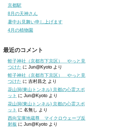
京都駅
8月の天神さん
暑中お見舞い申し上げます
4月の植物園
最近のコメント
蛭子神社（京都市下京区） やっと見
つけた
に
Jun@Kyoto
より
蛭子神社（京都市下京区） やっと見
つけた
に
吉村昌之
より
花山洞(東山トンネル) 京都の心霊スポ
ット
に
Jun@Kyoto
より
花山洞(東山トンネル) 京都の心霊スポ
ット
に
名無し
より
西向宝庫地蔵尊 マイクロウェーブ反
射板
に
Jun@Kyoto
より