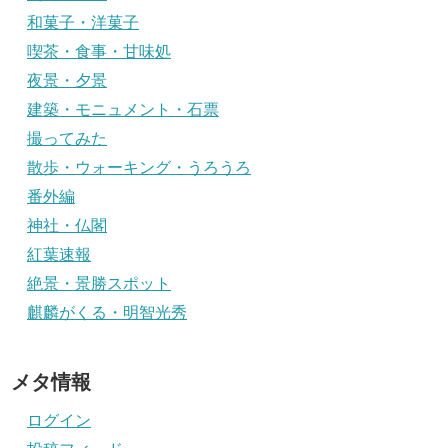
和菓子・洋菓子
喫茶・食事・甘味処
夜景・夕景
建築・モニュメント・石票
撮ってみた
散歩・ウォーキング・うろうろ
番外編
神社・仏閣
紅葉速報
絶景・景勝スポット
麒麟がくる・明智光秀
メタ情報
ログイン