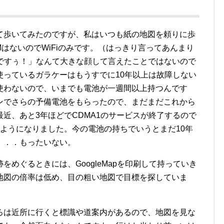
て歩いてみたのですが、私はいつも紙の地図を頼りに歩
MはないのでWiFiのみです。（はっきり言ってあんまり
みですぅ！」なんて大きな顔して言えたことではないので
使っているガラケーはもうすでに10年以上は故障しない
はほぼ使わないので、いまでも電池が一週間以上持つんです
ンでさらの予備電池をもらったので、まだまだこれから
近、あと3年ほどでCDMA1のサービスが終了するので
ようになりました。今の電池の持ちでいうとまだ10年
．．．もったいない。
めぐるときには、GoogleMapを印刷して持っていき
地図の倍率は低め、目の粗い地図で目標を探していま
ろは近所に行くと標識や道案内があるので、地図を見な