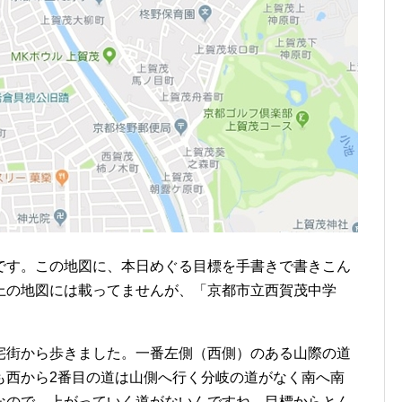
です。この地図に、本日めぐる目標を手書きで書きこん
上の地図には載ってませんが、「京都市立西賀茂中学
宅街から歩きました。一番左側（西側）のある山際の道
も西から2番目の道は山側へ行く分岐の道がなく南へ南
なので、上がっていく道がないんですね。目標からとん