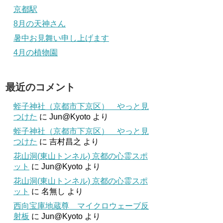
京都駅
8月の天神さん
暑中お見舞い申し上げます
4月の植物園
最近のコメント
蛭子神社（京都市下京区） やっと見
つけた
に
Jun@Kyoto
より
蛭子神社（京都市下京区） やっと見
つけた
に
吉村昌之
より
花山洞(東山トンネル) 京都の心霊スポ
ット
に
Jun@Kyoto
より
花山洞(東山トンネル) 京都の心霊スポ
ット
に
名無し
より
西向宝庫地蔵尊 マイクロウェーブ反
射板
に
Jun@Kyoto
より