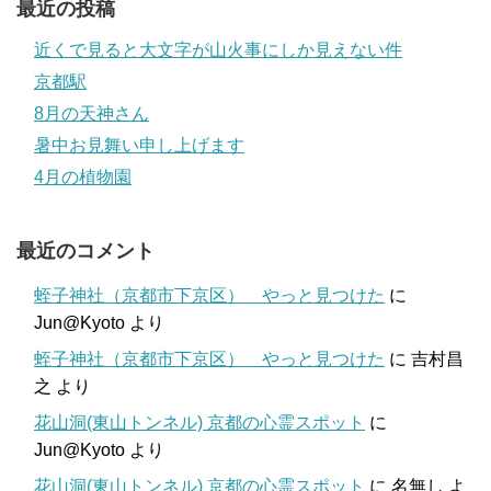
最近の投稿
近くで見ると大文字が山火事にしか見えない件
京都駅
8月の天神さん
暑中お見舞い申し上げます
4月の植物園
最近のコメント
蛭子神社（京都市下京区） やっと見つけた
に
Jun@Kyoto
より
蛭子神社（京都市下京区） やっと見つけた
に
吉村昌
之
より
花山洞(東山トンネル) 京都の心霊スポット
に
Jun@Kyoto
より
花山洞(東山トンネル) 京都の心霊スポット
に
名無し
よ