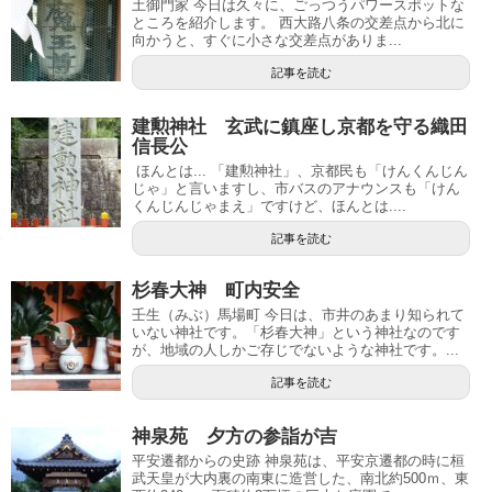
土御門家 今日は久々に、ごっつうパワースポットな
ところを紹介します。 西大路八条の交差点から北に
向かうと、すぐに小さな交差点がありま...
記事を読む
建勲神社 玄武に鎮座し京都を守る織田
信長公
ほんとは... 「建勲神社」、京都民も「けんくんじん
じゃ」と言いますし、市バスのアナウンスも「けん
くんじんじゃまえ」ですけど、ほんとは....
記事を読む
杉春大神 町内安全
壬生（みぶ）馬場町 今日は、市井のあまり知られて
いない神社です。「杉春大神」という神社なのです
が、地域の人しかご存じでないような神社です。...
記事を読む
神泉苑 夕方の参詣が吉
平安遷都からの史跡 神泉苑は、平安京遷都の時に桓
武天皇が大内裏の南東に造営した、南北約500ｍ、東