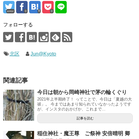
error
0
0
フォローする
北区
Jun@Kyoto
関連記事
今日は朝から岡崎神社で茅の輪くぐり
2021年上半期終了！ ってことで、今日は「夏越の大
祓」。 今まではあまり知られていなかったようです
が、インスタのおかげか、これまで...
記事を読む
稲住神社・魔王尊 ご祭神 安倍晴明 卿