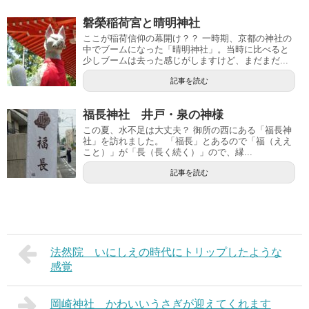
磐榮稲荷宮と晴明神社
ここが稲荷信仰の幕開け？？ 一時期、京都の神社の
中でブームになった「晴明神社」。当時に比べると
少しブームは去った感じがしますけど、まだまだ...
記事を読む
福長神社 井戸・泉の神様
この夏、水不足は大丈夫？ 御所の西にある「福長神
社」を訪れました。 「福長」とあるので「福（ええ
こと）」が「長（長く続く）」ので、縁...
記事を読む
法然院 いにしえの時代にトリップしたような
感覚
岡崎神社 かわいいうさぎが迎えてくれます