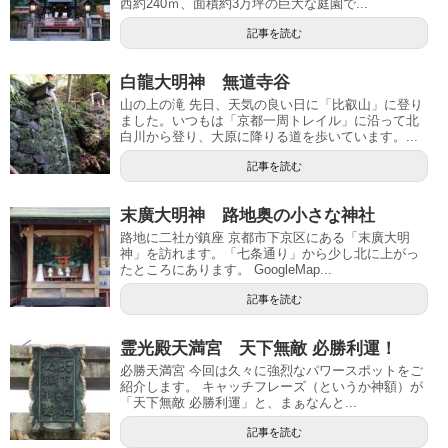
西約240ｍ、面積約3万坪の巨大な庭園で...
記事を読む
白龍大明神 無道寺谷
山の上の滝 先日、天気の良い日に「比叡山」に登り
ました。いつもは「京都一周トレイル」に沿って北
白川から登り、大原に降りる道を歩いています。...
記事を読む
末廣大明神 路地奥の小さな神社
路地に二社が鎮座 京都市下京区にある「末廣大明
神」を訪れます。「七条通り」から少し北に上がっ
たところにあります。 GoogleMap...
記事を読む
霊光殿天満宮 天下無敵 必勝利運！
必勝天満宮 今回は久々に強烈なパワースポットをご
紹介します。 キャッチフレーズ（というか神額）が
「天下無敵 必勝利運」と、まぁなんと...
記事を読む