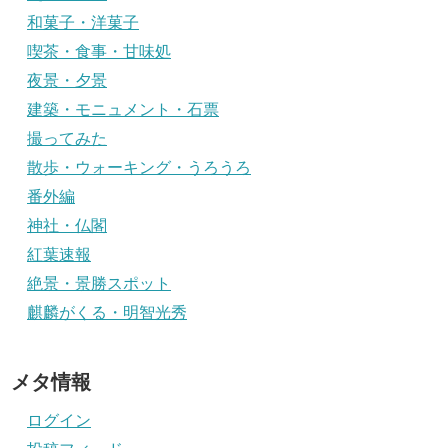
和菓子・洋菓子
喫茶・食事・甘味処
夜景・夕景
建築・モニュメント・石票
撮ってみた
散歩・ウォーキング・うろうろ
番外編
神社・仏閣
紅葉速報
絶景・景勝スポット
麒麟がくる・明智光秀
メタ情報
ログイン