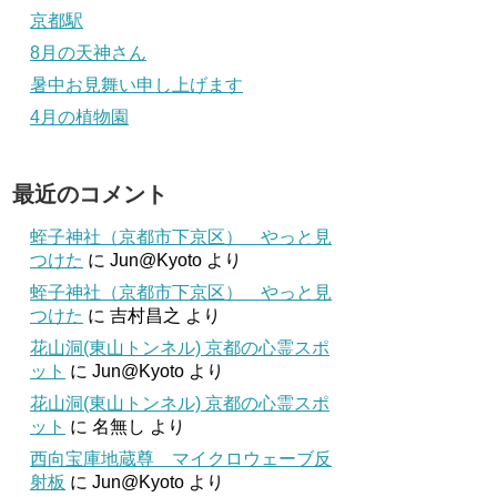
京都駅
8月の天神さん
暑中お見舞い申し上げます
4月の植物園
最近のコメント
蛭子神社（京都市下京区） やっと見
つけた
に
Jun@Kyoto
より
蛭子神社（京都市下京区） やっと見
つけた
に
吉村昌之
より
花山洞(東山トンネル) 京都の心霊スポ
ット
に
Jun@Kyoto
より
花山洞(東山トンネル) 京都の心霊スポ
ット
に
名無し
より
西向宝庫地蔵尊 マイクロウェーブ反
射板
に
Jun@Kyoto
より