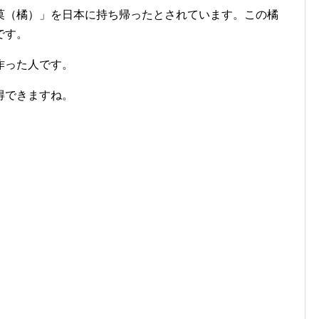
菓（橘）」を日本に持ち帰ったとされています。この橘
です。
作った人です。
得できますね。