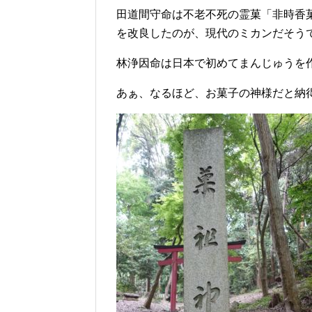
田道間守命は不老不死の霊菓「非時香
を改良したのが、現代のミカンだそう
林浄因命は日本で初めてまんじゅうを
あぁ、なるほど、お菓子の神様だと納