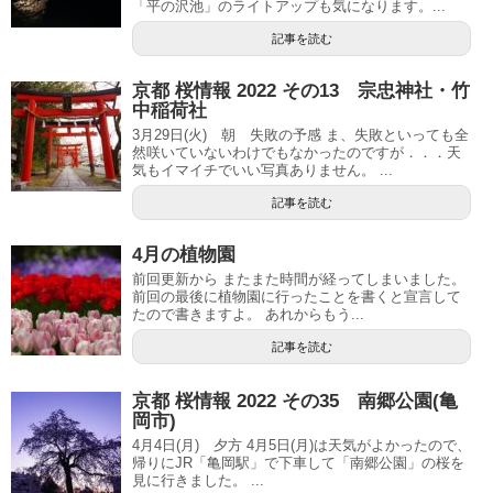
「平の沢池」のライトアップも気になります。...
記事を読む
京都 桜情報 2022 その13 宗忠神社・竹
中稲荷社
3月29日(火) 朝 失敗の予感 ま、失敗といっても全
然咲いていないわけでもなかったのですが．．．天
気もイマイチでいい写真ありません。 ...
記事を読む
4月の植物園
前回更新から またまた時間が経ってしまいました。
前回の最後に植物園に行ったことを書くと宣言して
たので書きますよ。 あれからもう...
記事を読む
京都 桜情報 2022 その35 南郷公園(亀
岡市)
4月4日(月) 夕方 4月5日(月)は天気がよかったので、
帰りにJR「亀岡駅」で下車して「南郷公園」の桜を
見に行きました。 ...