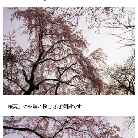
「桜苑」の枝垂れ桜はほぼ満開です。