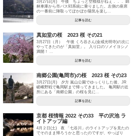
3月27日(月) 午後 ちょっと空模様がねぇ．．． 錦
林車庫から市バス93系統に乗りました。左側の座席
の一番前に陣取ってぽかぽか陽気を楽し...
記事を読む
真如堂の桜 2023 桜 その21
3月27日（月） 午後 くろ谷さん(金戒光明寺)の次に
やってきたのが「真如堂」。 入り口のソメイヨシノ
満開！ ...
記事を読む
南郷公園(亀岡市)の桜 2023 桜 その23
3月27日(月) 夕方 嵐山公園でゆっくりした後、JR
嵯峨野戦で亀岡駅まで帰ってきました。 亀岡駅の近
所にある「南郷公園」の桜を見に...
記事を読む
京都 桜情報 2022 その33 平の沢池 ラ
イトアップ編
4月２日(土) 夜 「七谷川」のライトアップを見たの
でそのまま帰ろうかと思ったのですが、やっぱり