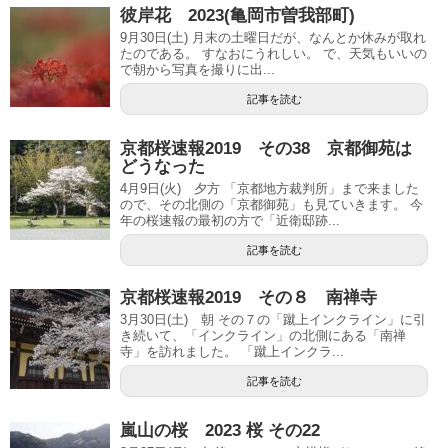
彼岸花 2023(亀岡市曽我部町)
9月30日(土) 月末の土曜日だが、なんとか休みが取れ
たのである。 すなおにうれしい。 で、天気もいいの
で朝から写真を撮りに出...
記事を読む
京都桜速報2019 その38 京都御苑は
どうなった
4月9日(火) 夕方 「京都地方裁判所」まで来ました
ので、その北側の「京都御苑」も見ていきます。 今
年の桜速報の最初の方で「近衛邸跡...
記事を読む
京都桜速報2019 その８ 南禅寺
3月30日(土) 朝 その７の「蹴上インクライン」に引
き続いて、「インクライン」の北側にある「南禅
寺」を訪れました。 「蹴上インクラ...
記事を読む
嵐山の桜 2023 桜 その22