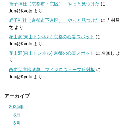
蛭子神社（京都市下京区） やっと見つけた
に
Jun@Kyoto
より
蛭子神社（京都市下京区） やっと見つけた
に
吉村昌
之
より
花山洞(東山トンネル) 京都の心霊スポット
に
Jun@Kyoto
より
花山洞(東山トンネル) 京都の心霊スポット
に
名無し
よ
り
西向宝庫地蔵尊 マイクロウェーブ反射板
に
Jun@Kyoto
より
アーカイブ
2024年
8月
6月