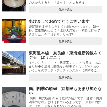
の人からすると、「えっ！」となるそう...
記事を読む
あけましておめでとうございます
謹賀新年 本年もよろしくお願いいたします。 朝一
番、京都市内に出て「北野天満宮」へ初詣に行って
きました。今年は例年よりも早い...
記事を読む
東海道本線・奈良線・東海道新幹線をく
ぐる ぼうごこう
ぼうごこう．．．？ 防護工．．．？ 今日は、あん
まり歴史や風景に関係ない記事ですよ。どっちかと
いうと私のフェチ（フェティシズム）に関するこ...
記事を読む
鴨川四季の歌碑 京都民もあまり知らな
い
鴨川 風光明媚 今回は歌碑の紹介です。通称「鴨川
四季の歌碑」と呼ばれているようです。 京都市内に
は、それこそ数えきれないぐらいの歌...