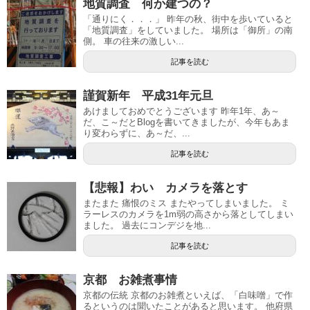
地質調査 何か建つの？
「通りにく．．．」 昨年の秋、街中を歩いていると
「地質調査」をしていました。 場所は「御所」の南
側。 車の往来の激しい...
記事を読む
謹賀新年 平成31年元旦
あけましておめでとうございます 昨年1年、あ～
だ、こ～だとBlogを書いてきましたが、今年もあま
り変わらずに、あ～だ、...
記事を読む
【悲報】わい カメラを落とす
またまた 痛恨のミス またやってしまいました。 ミ
ラーレスのカメラを1m弱の高さから落としてしまい
ました。 過去にコンデジを地...
記事を読む
京都 お雑煮事情
京都の伝統 京都のお雑煮といえば、「白味噌」で作
るというのは聞いたことがあると思います。 他府県