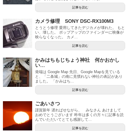
記事を読む
カメラ修理 SONY DSC-RX100M3
とうとう修理 愛用してきたデジカメが壊れた。 もと
い、壊した。 ポップアップのファインダーに映像が
映らなくなった。 カメ...
記事を読む
かみはちもじちょう神社 何かおかし
い…
発端は Google Map 先日、Google Mapを見ている
と、「二条城」の南に見慣れない神社の表記があり
ました。 「かみはち...
記事を読む
ごあいさつ
謹賀新年 遅ればせながら、 みなさん あけまして
おめでとうございます 昨年は多くの方々に記事を読
んでいただいてとても感謝して...
記事を読む