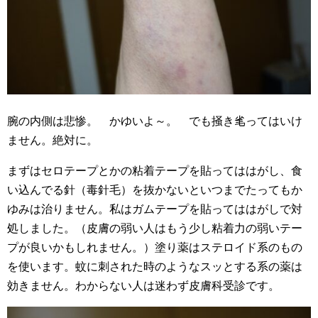
腕の内側は悲惨。 かゆいよ～。 でも掻き毟ってはいけ
ません。絶対に。
まずはセロテープとかの粘着テープを貼ってははがし、食
い込んでる針（毒針毛）を抜かないといつまでたってもか
ゆみは治りません。私はガムテープを貼ってははがしで対
処しました。（皮膚の弱い人はもう少し粘着力の弱いテー
プが良いかもしれません。）塗り薬はステロイド系のもの
を使います。蚊に刺された時のようなスッとする系の薬は
効きません。わからない人は迷わず皮膚科受診です。