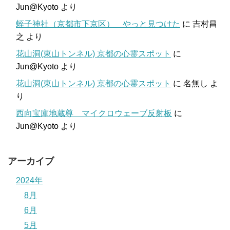
Jun@Kyoto
より
蛭子神社（京都市下京区） やっと見つけた
に
吉村昌
之
より
花山洞(東山トンネル) 京都の心霊スポット
に
Jun@Kyoto
より
花山洞(東山トンネル) 京都の心霊スポット
に
名無し
よ
り
西向宝庫地蔵尊 マイクロウェーブ反射板
に
Jun@Kyoto
より
アーカイブ
2024年
8月
6月
5月