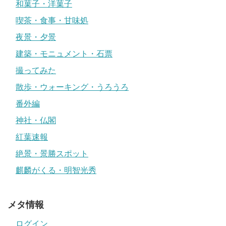
和菓子・洋菓子
喫茶・食事・甘味処
夜景・夕景
建築・モニュメント・石票
撮ってみた
散歩・ウォーキング・うろうろ
番外編
神社・仏閣
紅葉速報
絶景・景勝スポット
麒麟がくる・明智光秀
メタ情報
ログイン