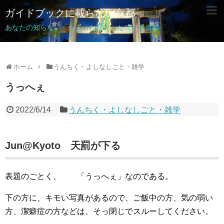
ガイドブックに載らない京都
あなたの知らない ちょっと変わったステキ京都
ホーム
うんちく・よしなしごと・雑学
うっへぇ
2022/6/14
うんちく・よしなしごと・雑学
Jun@Kyoto 天罰が下る
表題のごとく、 「うっへぇ」なのである。
下の方に、キモい写真があるので、ご飯中の方、気の弱い
方、潔癖症の方などは、そっ閉じでスルーしてください。