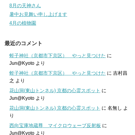
8月の天神さん
暑中お見舞い申し上げます
4月の植物園
最近のコメント
蛭子神社（京都市下京区） やっと見つけた
に
Jun@Kyoto
より
蛭子神社（京都市下京区） やっと見つけた
に
吉村昌
之
より
花山洞(東山トンネル) 京都の心霊スポット
に
Jun@Kyoto
より
花山洞(東山トンネル) 京都の心霊スポット
に
名無し
よ
り
西向宝庫地蔵尊 マイクロウェーブ反射板
に
Jun@Kyoto
より