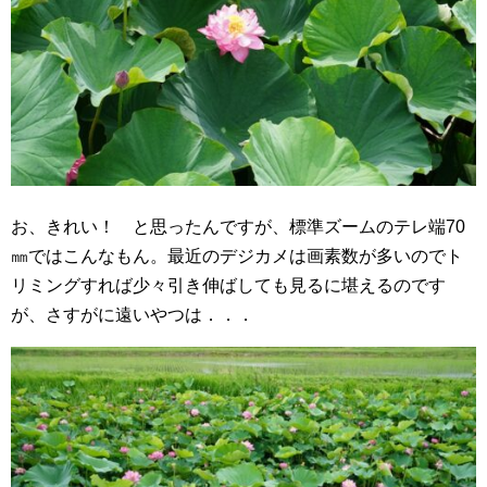
お、きれい！ と思ったんですが、標準ズームのテレ端70
㎜ではこんなもん。最近のデジカメは画素数が多いのでト
リミングすれば少々引き伸ばしても見るに堪えるのです
が、さすがに遠いやつは．．．