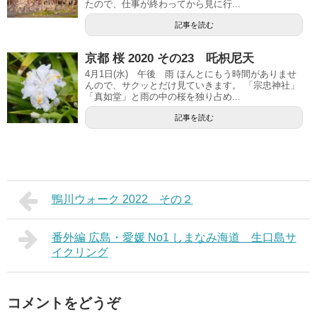
たので、仕事が終わってから見に行...
記事を読む
京都 桜 2020 その23 吒枳尼天
4月1日(水) 午後 雨 ほんとにもう時間がありませ
んので、サクッとだけ見ていきます。 「宗忠神社」
「真如堂」と雨の中の桜を独り占め...
記事を読む
鴨川ウォーク 2022 その２
番外編 広島・愛媛 No1 しまなみ海道 生口島サ
イクリング
コメントをどうぞ