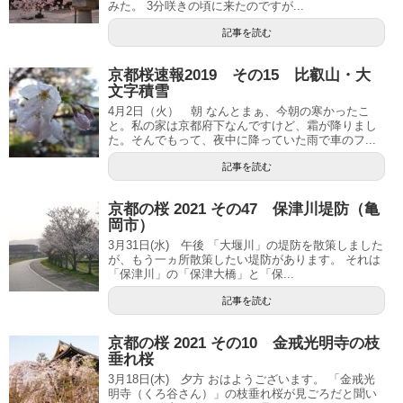
みた。 3分咲きの頃に来たのですが...
記事を読む
京都桜速報2019 その15 比叡山・大
文字積雪
4月2日（火） 朝 なんとまぁ、今朝の寒かったこ
と。私の家は京都府下なんですけど、霜が降りまし
た。そんでもって、夜中に降っていた雨で車のフ...
記事を読む
京都の桜 2021 その47 保津川堤防（亀
岡市）
3月31日(水) 午後 「大堰川」の堤防を散策しました
が、もう一ヵ所散策したい堤防があります。 それは
「保津川」の「保津大橋」と「保...
記事を読む
京都の桜 2021 その10 金戒光明寺の枝
垂れ桜
3月18日(木) 夕方 おはようございます。 「金戒光
明寺（くろ谷さん）」の枝垂れ桜が見ごろだと聞い