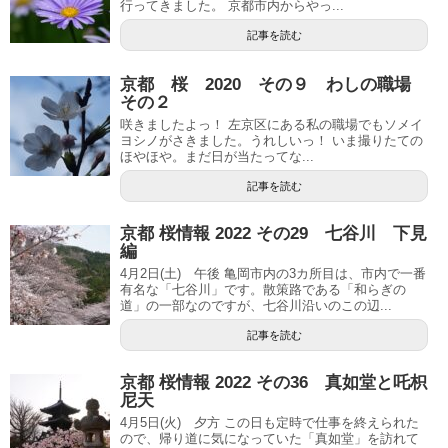
行ってきました。 京都市内からやっ...
記事を読む
京都 桜 2020 その９ わしの職場
その２
咲きましたよっ！ 左京区にある私の職場でもソメイ
ヨシノがさきました。うれしいっ！ いま撮りたての
ほやほや。まだ日が当たってな...
記事を読む
京都 桜情報 2022 その29 七谷川 下見
編
4月2日(土) 午後 亀岡市内の3カ所目は、市内で一番
有名な「七谷川」です。散策路である「和らぎの
道」の一部なのですが、七谷川沿いのこの辺...
記事を読む
京都 桜情報 2022 その36 真如堂と吒枳
尼天
4月5日(火) 夕方 この日も定時で仕事を終えられた
ので、帰り道に気になっていた「真如堂」を訪れて