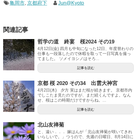
亀岡市
,
京都府下
Jun@Kyoto
関連記事
哲学の道 終宴 桜2024 その19
4月12日(金) 四月も中旬になった12日、年度替わりの
仕事も一段落したので休暇を取って一日写真を撮っ
てました。 ソメイヨシノはそろ...
記事を読む
京都 桜 2020 その34 出雲大神宮
4月2日(木) 夕方 実はまだ桜が続きます。 京都市内
でしこたま見たのですが、まだ続くんですよ。なん
せ、桜はこの時期だけですからね。...
記事を読む
北山友禅菊
と、遠い．．． 嫁はんが「北山友禅菊が咲いてきれ
いらしいで。」つうので、先週の日曜日、8月14日に