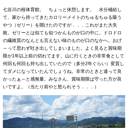
七谷川の桜体育館。 ちょっと休憩します。 水分補給し
て、家から持ってきたカロリーメイトのちゅるちゅる吸う
やつ（ゼリー）を開けたのですが．．．これがまた大失
敗。ゼリーとは似ても似つかんものが口の中に。ドロドロ
の繊維質のなんとも言えない味のものが口のなかへ。おげ
～って思わず吐き出してしまいました。よく見ると賞味期
限が1年以上前の切れてます。山に行くときの非常食として
何回も何回も持ち出していたので（多分2年ぐらい）変質し
てダメになっていたんでしょうね。非常のときと違って良
かったぁ～と感無量。みなさん、賞味期限は守った方が良
いですよ。（当たり前やと怒られそう．．．）