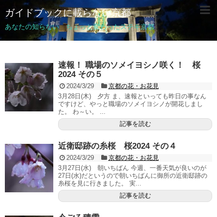
ガイドブックに載らない京都
あなたの知らない ちょっと変わったステキ京都
速報！ 職場のソメイヨシノ咲く！ 桜
2024 その５
2024/3/29
京都の花・お花見
3月28日(木) 夕方 ま、速報といっても昨日の事なん
ですけど、やっと職場のソメイヨシノが開花しまし
た。 わ～い。 ...
記事を読む
近衛邸跡の糸桜 桜2024 その４
2024/3/29
京都の花・お花見
3月27日(水) 朝いちばん 今週、一番天気が良いのが
27日(水)だというので朝いちばんに御所の近衛邸跡の
糸桜を見に行きました。 実...
記事を読む