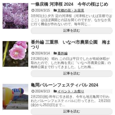
一條戻橋 河津桜 2024 今年の桜はじめ
2024/3/15
京都の花・お花見
3月9日(土) 夕方 淀の河津桜（河津桜といえば京都では
ここ）はほぼ満開との話を聞くのですが、なかなか見
に行く機会が作れないので、毎年同じ...
記事を読む
番外編 三重県 いなべ市農業公園 梅ま
つり
2024/3/14
番外編
2月28日(水) 晴れ この日は平日でしたが有給休暇が
取れたので、しだれ梅を見に「いなべ市農業公園」の
梅林公園まで行ってきました。しだれ梅...
記事を読む
亀岡バルーンフェスティバル 2024
2024/3/13
イベント・お祭り
2月23日(祝) 昨年に引き続き、今年も地元亀岡で行わ
れたバルーンフェスティバルに行ってきた。 2月23日
(金)から25日(日)まで...
記事を読む