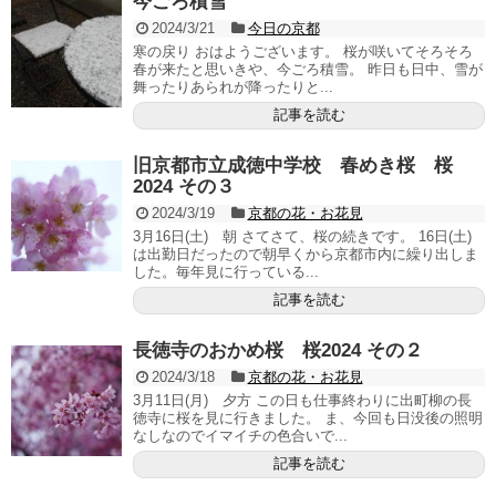
今ごろ積雪
2024/3/21
今日の京都
寒の戻り おはようございます。 桜が咲いてそろそろ
春が来たと思いきや、今ごろ積雪。 昨日も日中、雪が
舞ったりあられが降ったりと...
記事を読む
旧京都市立成徳中学校 春めき桜 桜
2024 その３
2024/3/19
京都の花・お花見
3月16日(土) 朝 さてさて、桜の続きです。 16日(土)
は出勤日だったので朝早くから京都市内に繰り出しま
した。毎年見に行っている...
記事を読む
長徳寺のおかめ桜 桜2024 その２
2024/3/18
京都の花・お花見
3月11日(月) 夕方 この日も仕事終わりに出町柳の長
徳寺に桜を見に行きました。 ま、今回も日没後の照明
なしなのでイマイチの色合いで...
記事を読む