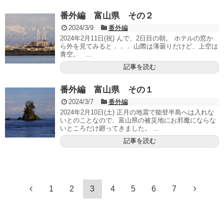
番外編 富山県 その２
2024/3/9
番外編
2024年2月11日(祝) んで、2日目の朝。 ホテルの窓か
ら外を見てみると．．． 山際は薄曇りだけど、上空は
青空。 ...
記事を読む
番外編 富山県 その１
2024/3/7
番外編
2024年2月10日(土) 正月の地震で能登半島へは入れな
いとのことなので、富山県の被災地にお邪魔にならな
いところだけ廻ってきました。 ...
記事を読む
1
2
3
4
5
6
7