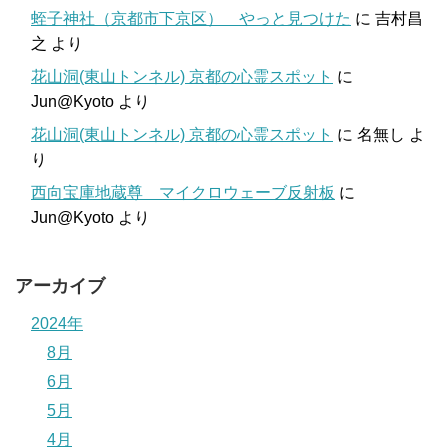
蛭子神社（京都市下京区） やっと見つけた
に
吉村昌
之
より
花山洞(東山トンネル) 京都の心霊スポット
に
Jun@Kyoto
より
花山洞(東山トンネル) 京都の心霊スポット
に
名無し
よ
り
西向宝庫地蔵尊 マイクロウェーブ反射板
に
Jun@Kyoto
より
アーカイブ
2024年
8月
6月
5月
4月