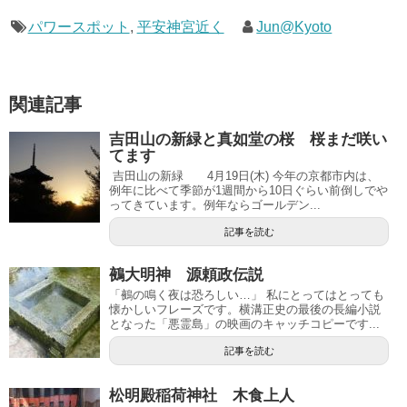
パワースポット
,
平安神宮近く
Jun@Kyoto
関連記事
吉田山の新緑と真如堂の桜 桜まだ咲い
てます
吉田山の新緑 4月19日(木) 今年の京都市内は、
例年に比べて季節が1週間から10日ぐらい前倒しでや
ってきています。例年ならゴールデン...
記事を読む
鵺大明神 源頼政伝説
「鵺の鳴く夜は恐ろしい…」 私にとってはとっても
懐かしいフレーズです。横溝正史の最後の長編小説
となった「悪霊島」の映画のキャッチコピーです...
記事を読む
松明殿稲荷神社 木食上人