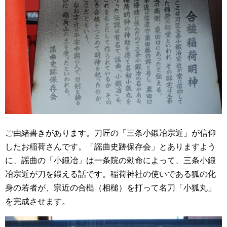
ご由緒書きがあります。刀匠の「三条小鍛冶宗近」が信仰
したお稲荷さんです。「謡曲史跡保存会」とありますよう
に、謡曲の「小鍛冶」は一条院の勅命によって、三条小鍛
冶宗近が刀を鍛える話です。稲荷神社の使いである狐の化
身の若者が、宗近の合槌（相槌）を打って名刀「小狐丸」
を完成させます。