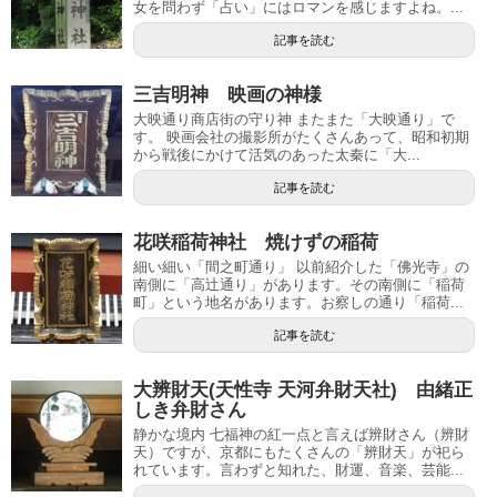
女を問わず「占い」にはロマンを感じますよね。...
記事を読む
三吉明神 映画の神様
大映通り商店街の守り神 またまた「大映通り」で
す。 映画会社の撮影所がたくさんあって、昭和初期
から戦後にかけて活気のあった太秦に「大...
記事を読む
花咲稲荷神社 焼けずの稲荷
細い細い「間之町通り」 以前紹介した「佛光寺」の
南側に「高辻通り」があります。その南側に「稲荷
町」という地名があります。お察しの通り「稲荷...
記事を読む
大辨財天(天性寺 天河弁財天社) 由緒正
しき弁財さん
静かな境内 七福神の紅一点と言えば辨財さん（辨財
天）ですが、京都にもたくさんの「辨財天」が祀ら
れています。言わずと知れた、財運、音楽、芸能...