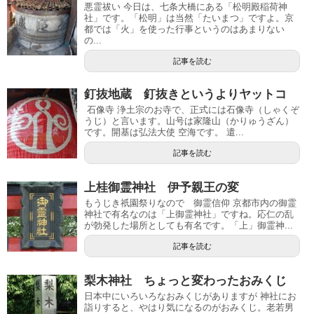
悪霊祓い 今日は、七条大橋にある「松明殿稲荷神
社」です。「松明」は当然「たいまつ」ですよ。京
都では「火」を使った行事というのはあまりない
の...
記事を読む
釘抜地蔵 釘抜きというよりヤットコ
石像寺 浄土宗のお寺で、正式には石像寺（しゃくぞ
うじ）と言います。山号は家隆山（かりゅうざん）
です。開基は弘法大使 空海です。 遣...
記事を読む
上桂御霊神社 伊予親王の変
もうじき祇園祭りなので 御霊信仰 京都市内の御霊
神社で有名なのは「上御霊神社」ですね。応仁の乱
が勃発した場所としても有名です。「上」御霊神...
記事を読む
梨木神社 ちょっと変わったおみくじ
日本中にいろいろなおみくじがありますが 神社にお
詣りすると、やはり気になるのがおみくじ。老若男