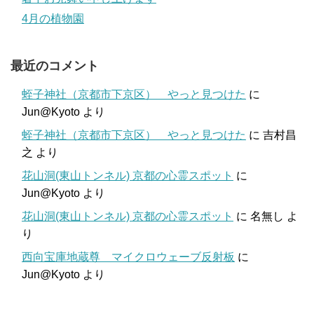
4月の植物園
最近のコメント
蛭子神社（京都市下京区） やっと見つけた
に
Jun@Kyoto
より
蛭子神社（京都市下京区） やっと見つけた
に
吉村昌
之
より
花山洞(東山トンネル) 京都の心霊スポット
に
Jun@Kyoto
より
花山洞(東山トンネル) 京都の心霊スポット
に
名無し
よ
り
西向宝庫地蔵尊 マイクロウェーブ反射板
に
Jun@Kyoto
より