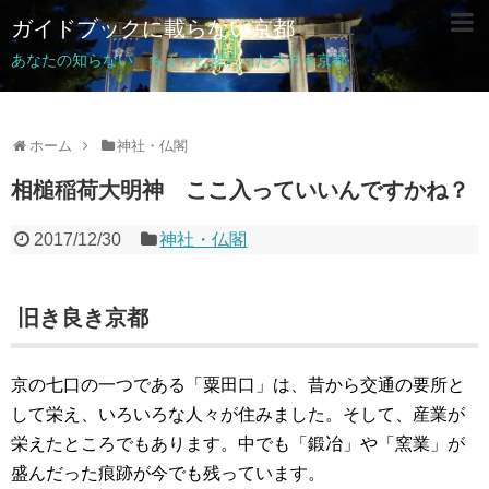
ガイドブックに載らない京都
あなたの知らない ちょっと変わったステキ京都
ホーム
神社・仏閣
相槌稲荷大明神 ここ入っていいんですかね？
2017/12/30
神社・仏閣
旧き良き京都
京の七口の一つである「粟田口」は、昔から交通の要所と
して栄え、いろいろな人々が住みました。そして、産業が
栄えたところでもあります。中でも「鍛冶」や「窯業」が
盛んだった痕跡が今でも残っています。