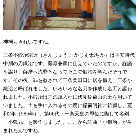
神祠もきれいですね。
三条小鍛冶宗近（さんじょう こかじ むねちか）は平安時代
中期の刀鍛冶です。藤原兼家に仕えていたのですが、謀議
を謀り、薩摩へ流罪となってそこで鍛冶を学んだそうで
す。その後、罪を赦されて三条粟田口に居を構え、三条小
鍛冶と呼ばれました。いろいろな名刀を作成し名工と謳わ
れました。小鍛冶は刀の焼入れに伏見稲荷山の土を用いて
いました。土を手に入れるその度に稲荷明神に祈願し、寛
和2年（986年）、第66代・一条天皇の即位に際して名剣
「小狐丸」を製作しました。ここから謡曲「小鍛冶」が生
まれたんですね。