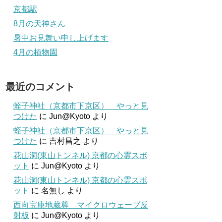
京都駅
8月の天神さん
暑中お見舞い申し上げます
4月の植物園
最近のコメント
蛭子神社（京都市下京区） やっと見
つけた
に
Jun@Kyoto
より
蛭子神社（京都市下京区） やっと見
つけた
に
吉村昌之
より
花山洞(東山トンネル) 京都の心霊スポ
ット
に
Jun@Kyoto
より
花山洞(東山トンネル) 京都の心霊スポ
ット
に
名無し
より
西向宝庫地蔵尊 マイクロウェーブ反
射板
に
Jun@Kyoto
より