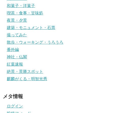
和菓子・洋菓子
喫茶・食事・甘味処
夜景・夕景
建築・モニュメント・石票
撮ってみた
散歩・ウォーキング・うろうろ
番外編
神社・仏閣
紅葉速報
絶景・景勝スポット
麒麟がくる・明智光秀
メタ情報
ログイン