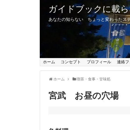
ガイドブックに載ら
あなたの知らない ちょっと変わったス
ホーム
コンセプト
プロフィール
連絡フ
ホーム
喫茶・食事・甘味処
宮武 お昼の穴場