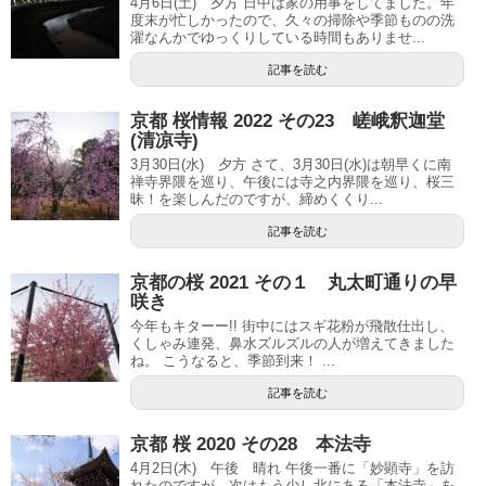
4月6日(土) 夕方 日中は家の用事をしてました。年
度末が忙しかったので、久々の掃除や季節ものの洗
濯なんかでゆっくりしている時間もありませ...
記事を読む
京都 桜情報 2022 その23 嵯峨釈迦堂
(清凉寺)
3月30日(水) 夕方 さて、3月30日(水)は朝早くに南
禅寺界隈を巡り、午後には寺之内界隈を巡り、桜三
昧！を楽しんだのですが、締めくくり...
記事を読む
京都の桜 2021 その１ 丸太町通りの早
咲き
今年もキターー!! 街中にはスギ花粉が飛散仕出し、
くしゃみ連発、鼻水ズルズルの人が増えてきました
ね。 こうなると、季節到来！ ...
記事を読む
京都 桜 2020 その28 本法寺
4月2日(木) 午後 晴れ 午後一番に「妙顕寺」を訪
れたのですが、次はもう少し北にある「本法寺」を