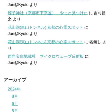
Jun@Kyoto
より
蛭子神社（京都市下京区） やっと見つけた
に
吉村昌
之
より
花山洞(東山トンネル) 京都の心霊スポット
に
Jun@Kyoto
より
花山洞(東山トンネル) 京都の心霊スポット
に
名無し
よ
り
西向宝庫地蔵尊 マイクロウェーブ反射板
に
Jun@Kyoto
より
アーカイブ
2024年
8月
6月
5月