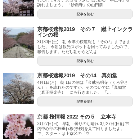
訪れましょう。 「妙顕寺」の山門前...
記事を読む
京都桜速報2019 その７ 蹴上インクラ
インの桜
3月30日(土) 朝 今年の桜速報も「その7」まできま
した。 今朝は観光スポットを回ってみましたので、
報告します。ただし朝からどんよ...
記事を読む
京都桜速報2019 その14 真如堂
4月1日(月) 朝 1日の朝は「金戒光明寺（くろ谷さ
ん）」を訪れたのですが、そのついでに「真如堂
（真正極楽寺）」にも行きました。 「...
記事を読む
京都 桜情報 2022 その５ 立本寺
3月27日(日) 早朝 曇りのち晴れ 3月27日(日)は市
内中心部の枝垂れ桜(糸桜)を見て回りましたよ。
で、スタートは上京区の「立...