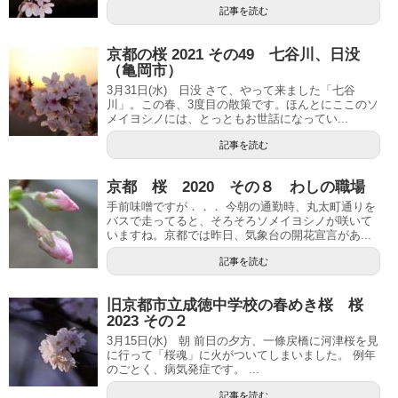
記事を読む
京都の桜 2021 その49 七谷川、日没
（亀岡市）
3月31日(水) 日没 さて、やって来ました「七谷
川」。この春、3度目の散策です。ほんとにここのソ
メイヨシノには、とっともお世話になってい...
記事を読む
京都 桜 2020 その８ わしの職場
手前味噌ですが．．． 今朝の通勤時、丸太町通りを
バスで走ってると、そろそろソメイヨシノが咲いて
いますね。京都では昨日、気象台の開花宣言があ...
記事を読む
旧京都市立成徳中学校の春めき桜 桜
2023 その２
3月15日(水) 朝 前日の夕方、一條戻橋に河津桜を見
に行って「桜魂」に火がついてしまいました。 例年
のごとく、病気発症です。 ...
記事を読む