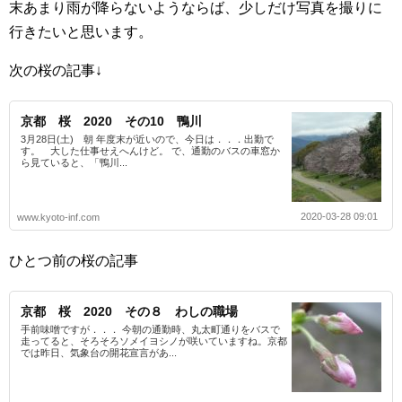
末あまり雨が降らないようならば、少しだけ写真を撮りに
行きたいと思います。
次の桜の記事↓
京都 桜 2020 その10 鴨川
3月28日(土) 朝 年度末が近いので、今日は．．．出勤で
す。 大した仕事せえへんけど。 で、通勤のバスの車窓か
ら見ていると、「鴨川...
2020-03-28 09:01
www.kyoto-inf.com
ひとつ前の桜の記事
京都 桜 2020 その８ わしの職場
手前味噌ですが．．． 今朝の通勤時、丸太町通りをバスで
走ってると、そろそろソメイヨシノが咲いていますね。京都
では昨日、気象台の開花宣言があ...