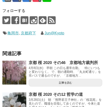
error
0
0
フォローする
亀岡市
,
京都府下
Jun@Kyoto
関連記事
京都 桜 2020 その46 京都地方裁判所
4月8日(水) 早朝 この日も通常出勤。 特にいつも
と変わりなく。 で、朝の通勤時、「丸太町通り」を
市バスで通るのですが、「京都地方...
記事を読む
京都 桜 2020 その12 哲学の道
3月28日(土) 朝 「熊野若王子神社」の「桜花苑」を
見たので、職場を目指して歩くのですが、今来た道