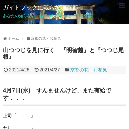
ガイドブックに載らない京都
あなたの知らない ちょっと変わったステキ京都
ホーム
京都の花・お花見
山つつじを見に行く 『明智越』と『つつじ尾
根』
2021/4/26
2021/4/27
京都の花・お花見
4月7日(水) すんませんけど、また有給で
す．．．
上司「．．．」
わし「．．．」