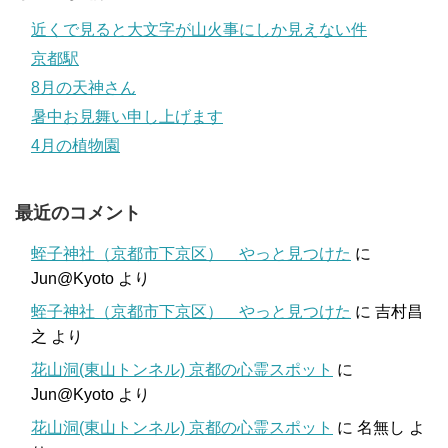
近くで見ると大文字が山火事にしか見えない件
京都駅
8月の天神さん
暑中お見舞い申し上げます
4月の植物園
最近のコメント
蛭子神社（京都市下京区） やっと見つけた
に
Jun@Kyoto
より
蛭子神社（京都市下京区） やっと見つけた
に
吉村昌
之
より
花山洞(東山トンネル) 京都の心霊スポット
に
Jun@Kyoto
より
花山洞(東山トンネル) 京都の心霊スポット
に
名無し
よ