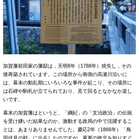
加賀藩前田家の藩邸は，天明8年（1788年）焼失し，その
後再築されています。この場所から南側の高瀬川沿いに
は、幕末の動乱期にいろいろな事件が起こり、その場所に
は石碑や駒札が立てられており、見て回るとなかなか楽し
いです。
幕末の加賀藩はというと、「綱紀」の「文治政治」の伝統
を受け継いだ結果なのか、激動する政局の中で活躍するこ
とは、あまりありませんでした。慶応2年（1866年）「鳥
羽伏見の戦」に出兵したのですが，幕軍の敗北を知りすぐ