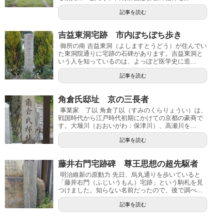
記事を読む
吉益東洞宅跡 市内ぼちぼち歩き
御所の南 吉益東洞（よしますとうどう）が住んでい
た東洞院通りに宅跡の石碑があります。吉益東洞と
いう人を知っているのは、よっぽど医学史に造...
記事を読む
角倉氏邸址 京の三長者
事業家 了以 角倉了以（すみのくらりょうい）は、
戦国時代から江戸時代初期にかけての京都の豪商で
す。大堰川（おおいがわ：保津川）、高瀬川を...
記事を読む
藤井右門宅跡碑 尊王思想の超先駆者
明治維新の原動力 先日、烏丸通りを歩いていると
「藤井右門（ふじいうもん）宅跡」という駒札を見
つけました。知らない名前だったので、後で調べ...
記事を読む