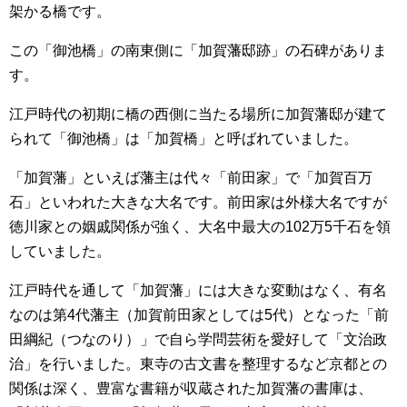
架かる橋です。
この「御池橋」の南東側に「加賀藩邸跡」の石碑がありま
す。
江戸時代の初期に橋の西側に当たる場所に加賀藩邸が建て
られて「御池橋」は「加賀橋」と呼ばれていました。
「加賀藩」といえば藩主は代々「前田家」で「加賀百万
石」といわれた大きな大名です。前田家は外様大名ですが
徳川家との姻戚関係が強く、大名中最大の102万5千石を領
していました。
江戸時代を通して「加賀藩」には大きな変動はなく、有名
なのは第4代藩主（加賀前田家としては5代）となった「前
田綱紀（つなのり）」で自ら学問芸術を愛好して「文治政
治」を行いました。東寺の古文書を整理するなど京都との
関係は深く、豊富な書籍が収蔵された加賀藩の書庫は、