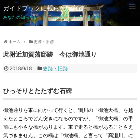
ガイドブックに載らない京都
あなたの知らない ちょっと変わったステキ京都
ホーム
史跡・旧跡
此附近加賀藩邸跡 今は御池通り
2018/9/18
史跡・旧跡
ひっそりとたたずむ石碑
御池通りを東に向かって行くと、鴨川の「御池大橋」を越
えたところでどん突きになるのですが、「御池大橋」の手
前にも小さな橋があります。車で走ると橋があることさえ
気づきません。この橋は「御池橋」と言って「高瀬川」に