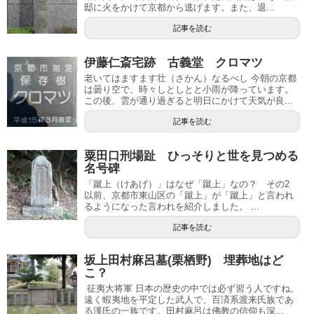
邸に火をかけて京都から逃げます。また、退...
記事を読む
伊藤仁斎宅跡 古義堂 クロマツ
老いてはますます壮（さかん）なるべし 今朝の京都
は曇り空で、時々しとしとと小雨が降っています。
この後、雲が通り過ぎると明日にかけて天気が良...
記事を読む
粟田口刑場趾 ひっそりと世を見つめる
名号碑
「蹴上（けあげ）」はなぜ「蹴上」なの？ その2
以前、京都市東山区の「蹴上」が「蹴上」と言われ
るようになった言われを紹介しました。 ...
記事を読む
坂上田村麻呂墓(栗栖野) 埋葬地はど
こ？
征夷大将軍 日本の歴史の中では必ず習う人ですね。
遠く蝦夷地を平定した武人で、百済系渡来氏族であ
る漢氏の一族です。田村麻呂は佛教の信仰も深...