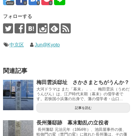
error
0
0
フォローする
中京区
Jun@Kyoto
関連記事
梅田雲浜邸址 さかさまとちがうんか？
大河ドラマは また「幕末」．．． 梅田雲浜（うめだ
うんぴん）は、江戸時代末期（幕末）の儒学者で
す。若狭国小浜藩の出身で、藩の儒学者・山口...
記事を読む
長州藩邸跡 幕末動乱の立役者
長州藩邸 元治元年（1864年）、池田屋事件の後、
蛤御門の変（禁門の変）に敗れた長州藩は、その藩