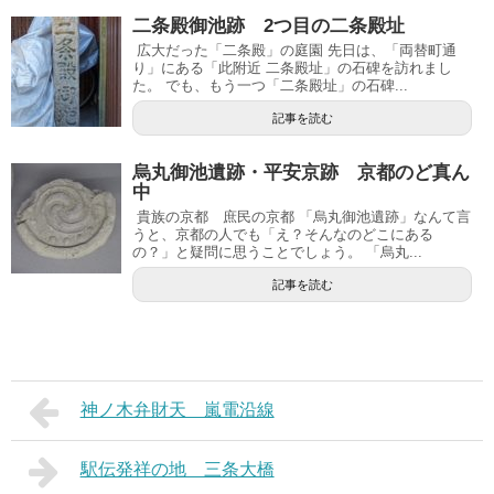
二条殿御池跡 2つ目の二条殿址
広大だった「二条殿」の庭園 先日は、「両替町通
り」にある「此附近 二条殿址」の石碑を訪れまし
た。 でも、もう一つ「二条殿址」の石碑...
記事を読む
烏丸御池遺跡・平安京跡 京都のど真ん
中
貴族の京都 庶民の京都 「烏丸御池遺跡」なんて言
うと、京都の人でも「え？そんなのどこにある
の？」と疑問に思うことでしょう。 「烏丸...
記事を読む
神ノ木弁財天 嵐電沿線
駅伝発祥の地 三条大橋