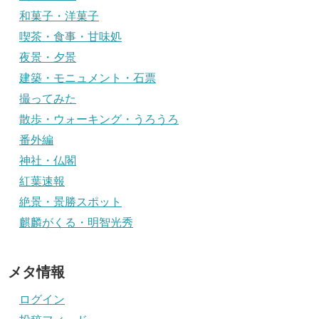
和菓子・洋菓子
喫茶・食事・甘味処
夜景・夕景
建築・モニュメント・石票
撮ってみた
散歩・ウォーキング・うろうろ
番外編
神社・仏閣
紅葉速報
絶景・景勝スポット
麒麟がくる・明智光秀
メタ情報
ログイン