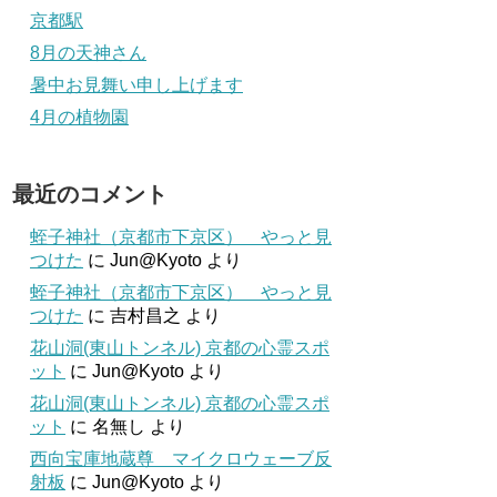
京都駅
8月の天神さん
暑中お見舞い申し上げます
4月の植物園
最近のコメント
蛭子神社（京都市下京区） やっと見
つけた
に
Jun@Kyoto
より
蛭子神社（京都市下京区） やっと見
つけた
に
吉村昌之
より
花山洞(東山トンネル) 京都の心霊スポ
ット
に
Jun@Kyoto
より
花山洞(東山トンネル) 京都の心霊スポ
ット
に
名無し
より
西向宝庫地蔵尊 マイクロウェーブ反
射板
に
Jun@Kyoto
より