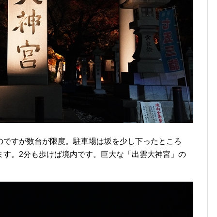
のですが数台が限度。駐車場は坂を少し下ったところ
ます。2分も歩けば境内です。巨大な「出雲大神宮」の