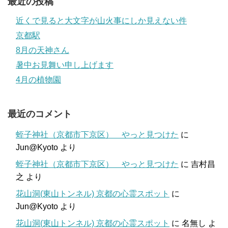
最近の投稿
近くで見ると大文字が山火事にしか見えない件
京都駅
8月の天神さん
暑中お見舞い申し上げます
4月の植物園
最近のコメント
蛭子神社（京都市下京区） やっと見つけた
に
Jun@Kyoto
より
蛭子神社（京都市下京区） やっと見つけた
に
吉村昌
之
より
花山洞(東山トンネル) 京都の心霊スポット
に
Jun@Kyoto
より
花山洞(東山トンネル) 京都の心霊スポット
に
名無し
よ