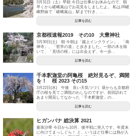
3月31日（土）早朝 今日は仕事がお休みなので、朝
早くから嵯峨嵐山でお花見をしましたよ。 私はJR嵯
峨野線で「嵯峨嵐山」駅まで行き、...
記事を読む
京都桜速報2019 その10 大豊神社
3月30日(土) 朝 今朝は「蹴上インクライン」、「南
禅寺」、「哲学の道」と歩きました。一部の木を除
いて、「見頃の桜」には出会えず、今一歩...
記事を読む
千本釈迦堂の阿亀桜 絶対見るぞ、満開
を！ 桜 2023 その15
3月22日(水) 午後 良い天気つづく 昼からも京都府
庁の桜を見てご満悦のわしなのですが、前回訪れて
あまり開花してなかった「千本釈迦堂」の...
記事を読む
ヒガンバナ 総決算 2021
曼珠沙華 今日から10月、後半戦に突入です。年度末
に向けてまっしぐら！ と、いうほど仕事には熱が入