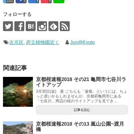
error
0
0
フォローする
左京区
,
府立植物園近く
Jun@Kyoto
関連記事
京都桜速報2018 その21 亀岡市七谷川ラ
イトアップ
3月30日(金) 夜 こちらも「速報」というには、ちょ
っと遅いかもしれませんが、京都府亀岡市にある
「七谷川」周辺の桜のライトアップを見てき...
記事を読む
京都桜速報2018 その13 嵐山公園~渡月
橋