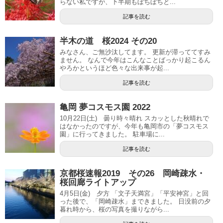
らない私ですが、下半期もぼちぼちと...
記事を読む
半木の道 桜2024 その20
みなさん、ご無沙汰してます。 更新が滞っててすみ
ません。 なんで今年はこんなことばっかり起こるん
やろかというほど色々な出来事が起...
記事を読む
亀岡 夢コスモス園 2022
10月22日(土) 曇り時々晴れ スカッとした秋晴れで
はなかったのですが、今年も亀岡市の「夢コスモス
園」に行ってきました。 駐車場に...
記事を読む
京都桜速報2019 その26 岡崎疎水・
桜回廊ライトアップ
4月5日(金) 夕方 「文子天満宮」「平安神宮」と回
った後で、「岡崎疎水」まできました。 日没前の夕
暮れ時から、桜の写真を撮りながら...