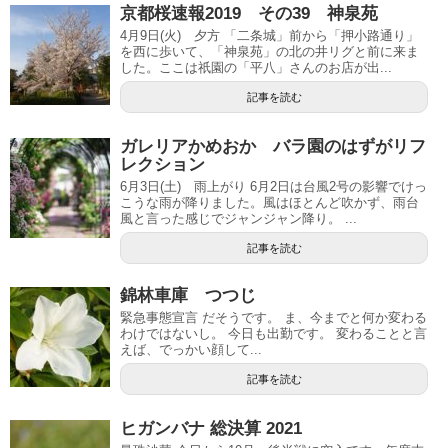
京都桜速報2019 その39 神泉苑
4月9日(火) 夕方 「二条城」前から「押小路通り」
を西に歩いて、「神泉苑」の北の井リグと前に来ま
した。ここは祇園の「平八」さんのお店が出...
記事を読む
ガレリアかめおか バラ園のはずがリフ
レクション
6月3日(土) 雨上がり 6月2日は台風2号の影響でけっ
こうな雨が降りました。風はほとんど吹かず、雨台
風と言った感じでジャンジャン降り。 ...
記事を読む
錦林車庫 つつじ
緊急事態宣言 だそうです。 ま、今までと何か変わる
わけではないし。 今日も出勤です。 変わることと言
えば、でっかい顔して...
記事を読む
ヒガンバナ 総決算 2021