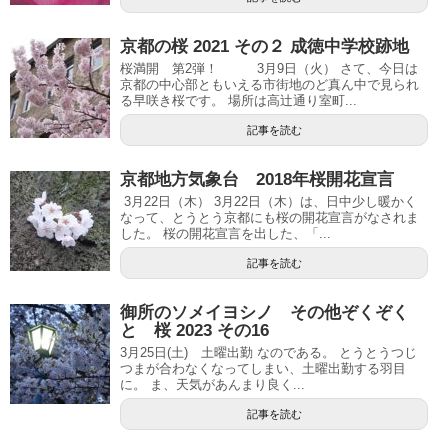
京都の桜 2021 その２ 成徳中学校跡地
桜満開 第2弾！ 3月9日（火） さて、今日は
京都の中心部ともいえる市街地のど真ん中で見られ
る早咲き桜です。 場所は高辻通り室町...
記事を読む
京都地方気象台 2018年桜開花宣言
3月22日（木） 3月22日（木）は、日中少し暖かく
なって、とうとう京都にも桜の開花宣言がなされま
した。 桜の開花宣言を出した、「...
記事を読む
御所のソメイヨシノ その他ぞくぞく
と 桜 2023 その16
3月25日(土) 土曜出勤 なのである。 とうとうつじ
つまが合わなくなってしまい、土曜出勤する羽目
に。 ま、天気があんまり良く...
記事を読む