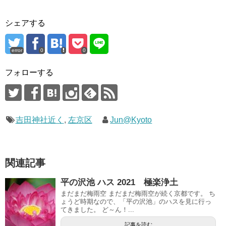
シェアする
error
0
0
フォローする
吉田神社近く
,
左京区
Jun@Kyoto
関連記事
平の沢池 ハス 2021 極楽浄土
まだまだ梅雨空 まだまだ梅雨空が続く京都です。 ち
ょうど時期なので、「平の沢池」のハスを見に行っ
てきました。 ど～ん！...
記事を読む