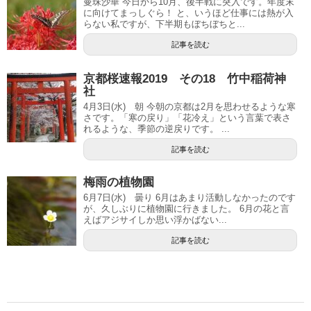
曼珠沙華 今日から10月、後半戦に突入です。年度末
に向けてまっしぐら！ と、いうほど仕事には熱が入
らない私ですが、下半期もぼちぼちと...
記事を読む
京都桜速報2019 その18 竹中稲荷神
社
4月3日(水) 朝 今朝の京都は2月を思わせるような寒
さです。「寒の戻り」「花冷え」という言葉で表さ
れるような、季節の逆戻りです。 ...
記事を読む
梅雨の植物園
6月7日(水) 曇り 6月はあまり活動しなかったのです
が、久しぶりに植物園に行きました。 6月の花と言
えばアジサイしか思い浮かばない...
記事を読む