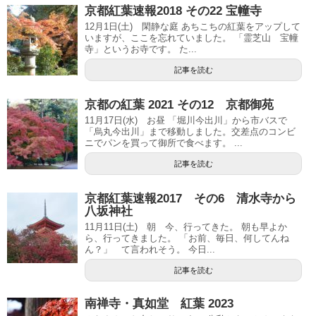
京都紅葉速報2018 その22 宝幢寺
12月1日(土) 閑静な庭 あちこちの紅葉をアップして
いますが、ここを忘れていました。 「霊芝山 宝幢
寺」というお寺です。 た...
記事を読む
京都の紅葉 2021 その12 京都御苑
11月17日(水) お昼 「堀川今出川」から市バスで
「烏丸今出川」まで移動しました。交差点のコンビ
ニでパンを買って御所で食べます。 ...
記事を読む
京都紅葉速報2017 その6 清水寺から
八坂神社
11月11日(土) 朝 今、行ってきた。 朝も早よか
ら、行ってきました。 「お前、毎日、何してんね
ん？」 て言われそう。 今日...
記事を読む
南禅寺・真如堂 紅葉 2023