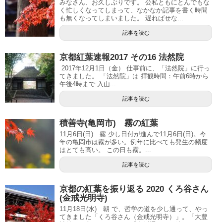
みなさん、お久しぶりです。 公私ともにとんでもな
く忙しくなってしまって、なかなか記事を書く時間
も無くなってしまいました。 遅ればせな...
記事を読む
京都紅葉速報2017 その16 法然院
2017年12月1日（金） 仕事前に、「法然院」に行っ
てきました。 「法然院」は 拝観時間：午前6時から
午後4時まで 入山...
記事を読む
積善寺(亀岡市) 霧の紅葉
11月6日(日) 霧 少し日付が進んで11月6日(日)。今
年の亀岡市は霧が多い。例年に比べても発生の頻度
はとても高い。 この日も霧。...
記事を読む
京都の紅葉を振り返る 2020 くろ谷さん
(金戒光明寺)
11月18日(水) 朝 で、哲学の道を少し通って、やっ
てきました「くろ谷さん（金戒光明寺）」。「大豊