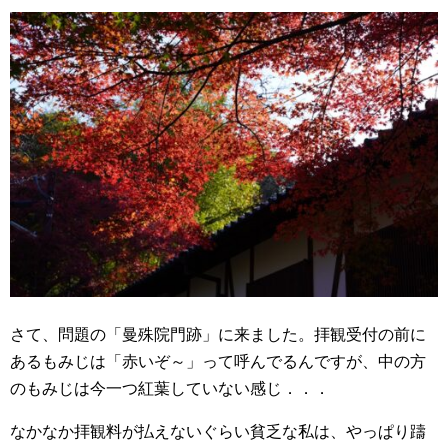
さて、問題の「曼殊院門跡」に来ました。拝観受付の前に
あるもみじは「赤いぞ～」って呼んでるんですが、中の方
のもみじは今一つ紅葉していない感じ．．．
なかなか拝観料が払えないぐらい貧乏な私は、やっぱり躊